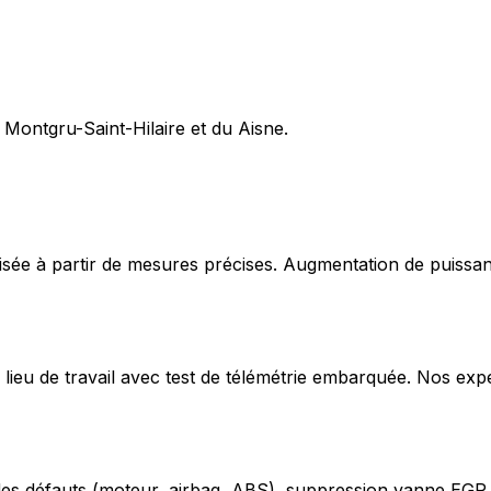
 Montgru-Saint-Hilaire et du Aisne.
ée à partir de mesures précises. Augmentation de puissan
lieu de travail avec test de télémétrie embarquée. Nos exp
odes défauts (moteur, airbag, ABS), suppression vanne EGR,