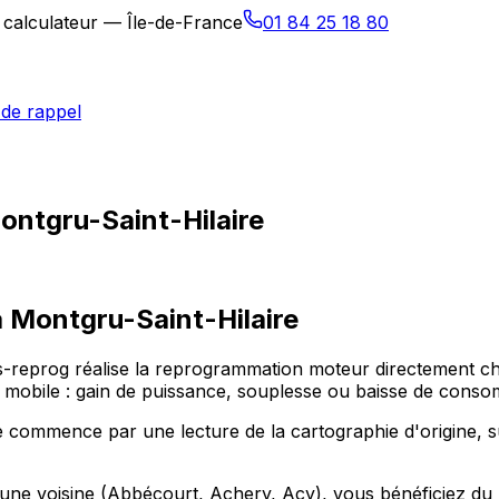
 calculateur — Île-de-France
01 84 25 18 80
de rappel
ontgru-Saint-Hilaire
à
Montgru-Saint-Hilaire
os-reprog réalise la reprogrammation moteur directement ch
mobile : gain de puissance, souplesse ou baisse de conso
commence par une lecture de la cartographie d'origine, sui
e voisine (Abbécourt, Achery, Acy), vous bénéficiez du mê