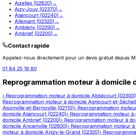
Aizelles
(
02820
)
→
Aizy-Jouy
(
02370
)
→
Alaincourt
(
02240
)
→
Allemant
(
02320
)
→
Ambleny
(
02290
)
→
Ambrief
(
02200
)
→
Contact rapide
Appelez-nous directement pour un devis gratuit depuis
Mo
01 84 25 18 80
Reprogrammation moteur à domicile
d
›
Reprogrammation moteur à domicile
Abbécourt
(
02300
)
Reprogrammation moteur à domicile
Agnicourt-et-Séchel
Aisonville-et-Bernoville
(
02110
)
›
Reprogrammation moteur
domicile
Alaincourt
(
02240
)
›
Reprogrammation moteur à 
domicile
Ambrief
(
02200
)
›
Reprogrammation moteur à dom
domicile
Ancienville
(
02600
)
›
Reprogrammation moteur à 
moteur à domicile
Anizy-le-Grand
(
02320
)
›
Reprogrammat