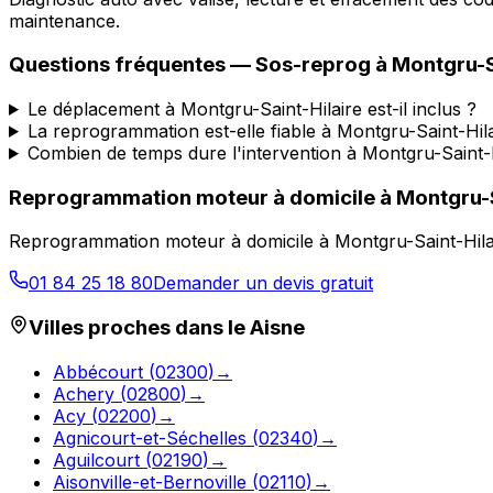
maintenance.
Questions fréquentes —
Sos-reprog
à
Montgru-S
Le déplacement à Montgru-Saint-Hilaire est-il inclus ?
La reprogrammation est-elle fiable à Montgru-Saint-Hila
Combien de temps dure l'intervention à Montgru-Saint-H
Reprogrammation moteur à domicile
à
Montgru-S
Reprogrammation moteur à domicile
à
Montgru-Saint-Hila
01 84 25 18 80
Demander un devis gratuit
Villes proches dans le
Aisne
Abbécourt
(
02300
)
→
Achery
(
02800
)
→
Acy
(
02200
)
→
Agnicourt-et-Séchelles
(
02340
)
→
Aguilcourt
(
02190
)
→
Aisonville-et-Bernoville
(
02110
)
→