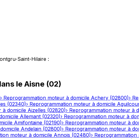
ntgru-Saint-Hilaire
:
ans le
Aisne
(
02
)
›
Reprogrammation moteur à domicile
Achery
(
02800
)
›
Re
les
(
02340
)
›
Reprogrammation moteur à domicile
Aguilcou
 à domicile
Aizelles
(
02820
)
›
Reprogrammation moteur à d
domicile
Allemant
(
02320
)
›
Reprogrammation moteur à dom
icile
Amifontaine
(
02190
)
›
Reprogrammation moteur à dom
domicile
Andelain
(
02800
)
›
Reprogrammation moteur à dom
ion moteur à domicile
Annois
(
02480
)
›
Reprogrammation m