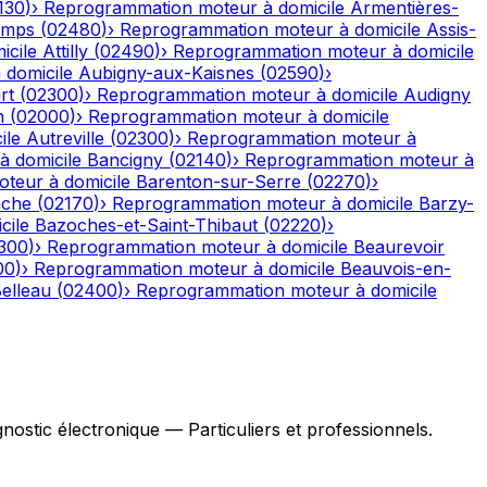
130
)
›
Reprogrammation moteur à domicile
Armentières-
emps
(
02480
)
›
Reprogrammation moteur à domicile
Assis-
icile
Attilly
(
02490
)
›
Reprogrammation moteur à domicile
domicile
Aubigny-aux-Kaisnes
(
02590
)
›
rt
(
02300
)
›
Reprogrammation moteur à domicile
Audigny
n
(
02000
)
›
Reprogrammation moteur à domicile
ile
Autreville
(
02300
)
›
Reprogrammation moteur à
 domicile
Bancigny
(
02140
)
›
Reprogrammation moteur à
teur à domicile
Barenton-sur-Serre
(
02270
)
›
ache
(
02170
)
›
Reprogrammation moteur à domicile
Barzy-
cile
Bazoches-et-Saint-Thibaut
(
02220
)
›
300
)
›
Reprogrammation moteur à domicile
Beaurevoir
00
)
›
Reprogrammation moteur à domicile
Beauvois-en-
elleau
(
02400
)
›
Reprogrammation moteur à domicile
stic électronique — Particuliers et professionnels.