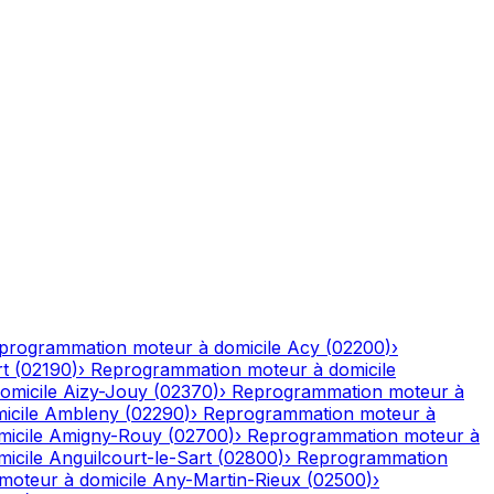
programmation moteur à domicile
Acy
(
02200
)
›
rt
(
02190
)
›
Reprogrammation moteur à domicile
omicile
Aizy-Jouy
(
02370
)
›
Reprogrammation moteur à
icile
Ambleny
(
02290
)
›
Reprogrammation moteur à
icile
Amigny-Rouy
(
02700
)
›
Reprogrammation moteur à
icile
Anguilcourt-le-Sart
(
02800
)
›
Reprogrammation
oteur à domicile
Any-Martin-Rieux
(
02500
)
›