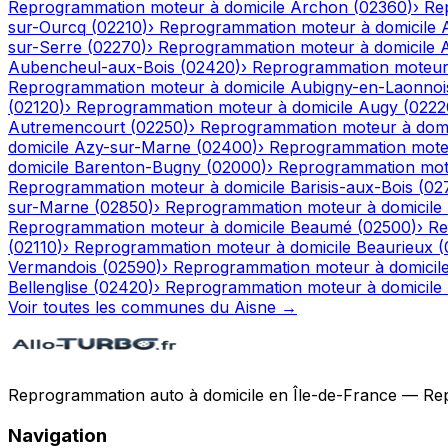
Reprogrammation moteur à domicile
Archon
(
02360
)
›
Re
sur-Ourcq
(
02210
)
›
Reprogrammation moteur à domicile
sur-Serre
(
02270
)
›
Reprogrammation moteur à domicile
Aubencheul-aux-Bois
(
02420
)
›
Reprogrammation moteur 
Reprogrammation moteur à domicile
Aubigny-en-Laonnoi
(
02120
)
›
Reprogrammation moteur à domicile
Augy
(
0222
Autremencourt
(
02250
)
›
Reprogrammation moteur à domi
domicile
Azy-sur-Marne
(
02400
)
›
Reprogrammation moteu
domicile
Barenton-Bugny
(
02000
)
›
Reprogrammation mote
Reprogrammation moteur à domicile
Barisis-aux-Bois
(
02
sur-Marne
(
02850
)
›
Reprogrammation moteur à domicile
Reprogrammation moteur à domicile
Beaumé
(
02500
)
›
Re
(
02110
)
›
Reprogrammation moteur à domicile
Beaurieux
(
Vermandois
(
02590
)
›
Reprogrammation moteur à domicil
Bellenglise
(
02420
)
›
Reprogrammation moteur à domicile
Voir toutes les communes du
Aisne
→
Reprogrammation auto à domicile en Île-de-France — Repro
Navigation