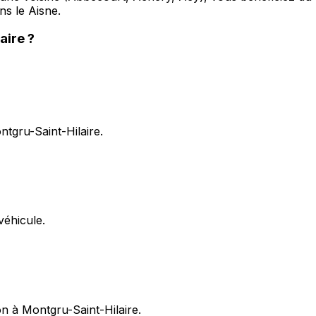
ns le Aisne.
aire
?
ontgru-Saint-Hilaire.
éhicule.
on à Montgru-Saint-Hilaire.