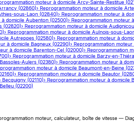
programmation moteur à domicile
Arcy-Sainte-Restitue
(
02
Arrancy
(
02860
)
›
Reprogrammation moteur à domicile
Art
Athies-sous-Laon
(
02840
)
›
Reprogrammation moteur à dom
à domicile
Aubenton
(
02500
)
›
Reprogrammation moteur à 
s
(
02820
)
›
Reprogrammation moteur à domicile
Audignicou
0
)
›
Reprogrammation moteur à domicile
Aulnois-sous-Lao
cile
Autreppes
(
02580
)
›
Reprogrammation moteur à domic
r à domicile
Bagneux
(
02290
)
›
Reprogrammation moteur à
ur à domicile
Barenton-Cel
(
02000
)
›
Reprogrammation mo
700
)
›
Reprogrammation moteur à domicile
Barzy-en-Thiér
Bassoles-Aulers
(
02380
)
›
Reprogrammation moteur à domi
programmation moteur à domicile
Beaumont-en-Beine
(
02
02160
)
›
Reprogrammation moteur à domicile
Beautor
(
028
e
Becquigny
(
02110
)
›
Reprogrammation moteur à domicile
B
Belleu
(
02200
)
grammation moteur, calculateur, boîte de vitesse — Diagno