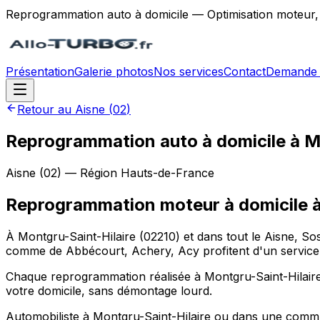
Reprogrammation auto à domicile — Optimisation moteur,
Présentation
Galerie photos
Nos services
Contact
Demande 
Retour au
Aisne
(
02
)
Reprogrammation auto à domicile à M
Aisne
(
02
) — Région
Hauts-de-France
Reprogrammation moteur à domicile
À Montgru-Saint-Hilaire (02210) et dans tout le Aisne, S
comme de Abbécourt, Achery, Acy profitent d'un service 
Chaque reprogrammation réalisée à Montgru-Saint-Hilaire 
votre domicile, sans démontage lourd.
Automobiliste à Montgru-Saint-Hilaire ou dans une commun