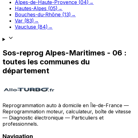
Alpes-de-Haute-Provence
(
04
)
→
Hautes-Alpes
(
05
)
→
Bouches-du-Rhône
(
13
)
→
Var
(
83
)
→
Vaucluse
(
84
)
→
Sos-reprog
Alpes-Maritimes
-
06
:
toutes les communes du
département
Reprogrammation auto à domicile en Île-de-France —
Reprogrammation moteur, calculateur, boîte de vitesse
— Diagnostic électronique — Particuliers et
professionnels.
Navigation