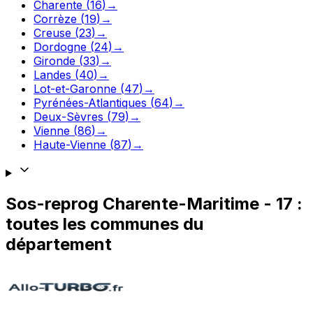
Charente
(
16
)
→
Corrèze
(
19
)
→
Creuse
(
23
)
→
Dordogne
(
24
)
→
Gironde
(
33
)
→
Landes
(
40
)
→
Lot-et-Garonne
(
47
)
→
Pyrénées-Atlantiques
(
64
)
→
Deux-Sèvres
(
79
)
→
Vienne
(
86
)
→
Haute-Vienne
(
87
)
→
Sos-reprog
Charente-Maritime
-
17
:
toutes les communes du
département