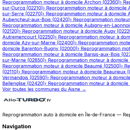
Reprogrammation moteur à domicile
Archon
(
02360
)
›
Re
sur-Ourcq
(
02210
)
›
Reprogrammation moteur à domicile
sur-Serre
(
02270
)
›
Reprogrammation moteur à domicile
Aubencheul-aux-Bois
(
02420
)
›
Reprogrammation moteur 
Reprogrammation moteur à domicile
Aubigny-en-Laonnoi
(
02120
)
›
Reprogrammation moteur à domicile
Augy
(
0222
Autremencourt
(
02250
)
›
Reprogrammation moteur à domi
domicile
Azy-sur-Marne
(
02400
)
›
Reprogrammation moteu
domicile
Barenton-Bugny
(
02000
)
›
Reprogrammation mote
Reprogrammation moteur à domicile
Barisis-aux-Bois
(
02
sur-Marne
(
02850
)
›
Reprogrammation moteur à domicile
Reprogrammation moteur à domicile
Beaumé
(
02500
)
›
Re
(
02110
)
›
Reprogrammation moteur à domicile
Beaurieux
(
Vermandois
(
02590
)
›
Reprogrammation moteur à domicil
Bellenglise
(
02420
)
›
Reprogrammation moteur à domicile
Voir toutes les communes du
Aisne
→
Reprogrammation auto à domicile en Île-de-France — Repro
Navigation