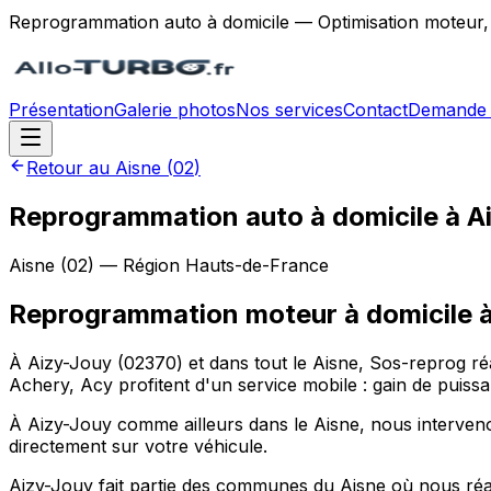
Reprogrammation auto à domicile — Optimisation moteur,
Présentation
Galerie photos
Nos services
Contact
Demande 
Retour au
Aisne
(
02
)
Reprogrammation auto à domicile à A
Aisne
(
02
) — Région
Hauts-de-France
Reprogrammation moteur à domicile
À Aizy-Jouy (02370) et dans tout le Aisne, Sos-reprog r
Achery, Acy profitent d'un service mobile : gain de puis
À Aizy-Jouy comme ailleurs dans le Aisne, nous interveno
directement sur votre véhicule.
Aizy-Jouy fait partie des communes du Aisne où nous réal