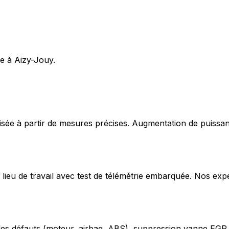
e à Aizy-Jouy.
ée à partir de mesures précises. Augmentation de puissan
lieu de travail avec test de télémétrie embarquée. Nos exp
odes défauts (moteur, airbag, ABS), suppression vanne EGR,