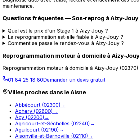
maintenance.
Questions fréquentes —
Sos-reprog
à
Aizy-Jouy
Quel est le prix d'un Stage 1 à Aizy-Jouy ?
La reprogrammation est-elle fiable à Aizy-Jouy ?
Comment se passe le rendez-vous à Aizy-Jouy ?
Reprogrammation moteur à domicile
à
Aizy-Jou
Reprogrammation moteur à domicile
à
Aizy-Jouy
(
02370
)
01 84 25 18 80
Demander un devis gratuit
Villes proches dans le
Aisne
Abbécourt
(
02300
)
→
Achery
(
02800
)
→
Acy
(
02200
)
→
Agnicourt-et-Séchelles
(
02340
)
→
Aguilcourt
(
02190
)
→
Aisonville-et-Bernoville
(
02110
)
→