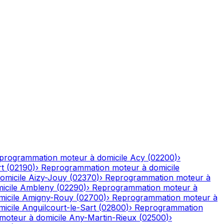
programmation moteur à domicile
Acy
(
02200
)
›
rt
(
02190
)
›
Reprogrammation moteur à domicile
omicile
Aizy-Jouy
(
02370
)
›
Reprogrammation moteur à
icile
Ambleny
(
02290
)
›
Reprogrammation moteur à
icile
Amigny-Rouy
(
02700
)
›
Reprogrammation moteur à
icile
Anguilcourt-le-Sart
(
02800
)
›
Reprogrammation
oteur à domicile
Any-Martin-Rieux
(
02500
)
›