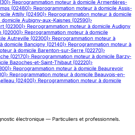
130
)
›
Reprogrammation moteur à domicile
Armentières-
emps
(
02480
)
›
Reprogrammation moteur à domicile
Assis-
icile
Attilly
(
02490
)
›
Reprogrammation moteur à domicile
domicile
Aubigny-aux-Kaisnes
(
02590
)
›
rt
(
02300
)
›
Reprogrammation moteur à domicile
Audigny
n
(
02000
)
›
Reprogrammation moteur à domicile
ile
Autreville
(
02300
)
›
Reprogrammation moteur à
 domicile
Bancigny
(
02140
)
›
Reprogrammation moteur à
teur à domicile
Barenton-sur-Serre
(
02270
)
›
ache
(
02170
)
›
Reprogrammation moteur à domicile
Barzy-
cile
Bazoches-et-Saint-Thibaut
(
02220
)
›
300
)
›
Reprogrammation moteur à domicile
Beaurevoir
00
)
›
Reprogrammation moteur à domicile
Beauvois-en-
elleau
(
02400
)
›
Reprogrammation moteur à domicile
stic électronique — Particuliers et professionnels.