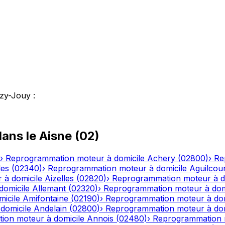
izy-Jouy
:
ans le
Aisne
(
02
)
›
Reprogrammation moteur à domicile
Achery
(
02800
)
›
Re
les
(
02340
)
›
Reprogrammation moteur à domicile
Aguilcou
 à domicile
Aizelles
(
02820
)
›
Reprogrammation moteur à d
domicile
Allemant
(
02320
)
›
Reprogrammation moteur à dom
icile
Amifontaine
(
02190
)
›
Reprogrammation moteur à dom
domicile
Andelain
(
02800
)
›
Reprogrammation moteur à dom
ion moteur à domicile
Annois
(
02480
)
›
Reprogrammation m