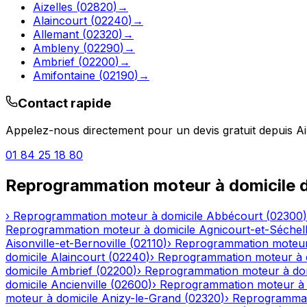
Aizelles
(
02820
)
→
Alaincourt
(
02240
)
→
Allemant
(
02320
)
→
Ambleny
(
02290
)
→
Ambrief
(
02200
)
→
Amifontaine
(
02190
)
→
Contact rapide
Appelez-nous directement pour un devis gratuit depuis
A
01 84 25 18 80
Reprogrammation moteur à domicile
d
›
Reprogrammation moteur à domicile
Abbécourt
(
02300
)
Reprogrammation moteur à domicile
Agnicourt-et-Séchel
Aisonville-et-Bernoville
(
02110
)
›
Reprogrammation moteur
domicile
Alaincourt
(
02240
)
›
Reprogrammation moteur à 
domicile
Ambrief
(
02200
)
›
Reprogrammation moteur à dom
domicile
Ancienville
(
02600
)
›
Reprogrammation moteur à 
moteur à domicile
Anizy-le-Grand
(
02320
)
›
Reprogrammat