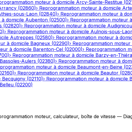
programmation moteur à domicile
Arcy-Sainte-Restitue
(
02
Arrancy
(
02860
)
›
Reprogrammation moteur à domicile
Art
Athies-sous-Laon
(
02840
)
›
Reprogrammation moteur à dom
à domicile
Aubenton
(
02500
)
›
Reprogrammation moteur à 
s
(
02820
)
›
Reprogrammation moteur à domicile
Audignicou
0
)
›
Reprogrammation moteur à domicile
Aulnois-sous-Lao
cile
Autreppes
(
02580
)
›
Reprogrammation moteur à domic
r à domicile
Bagneux
(
02290
)
›
Reprogrammation moteur à
ur à domicile
Barenton-Cel
(
02000
)
›
Reprogrammation mo
700
)
›
Reprogrammation moteur à domicile
Barzy-en-Thiér
Bassoles-Aulers
(
02380
)
›
Reprogrammation moteur à domi
programmation moteur à domicile
Beaumont-en-Beine
(
02
02160
)
›
Reprogrammation moteur à domicile
Beautor
(
028
e
Becquigny
(
02110
)
›
Reprogrammation moteur à domicile
B
Belleu
(
02200
)
grammation moteur, calculateur, boîte de vitesse — Diagno