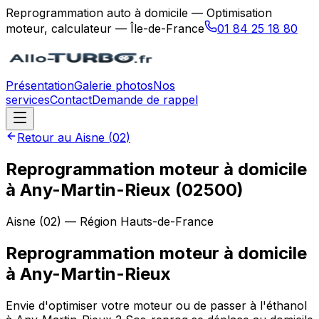
Reprogrammation auto à domicile — Optimisation
moteur, calculateur — Île-de-France
01 84 25 18 80
Présentation
Galerie photos
Nos
services
Contact
Demande de rappel
Retour au
Aisne
(
02
)
Reprogrammation moteur à domicile
à Any-Martin-Rieux (02500)
Aisne
(
02
) — Région
Hauts-de-France
Reprogrammation moteur à domicile
à
Any-Martin-Rieux
Envie d'optimiser votre moteur ou de passer à l'éthanol