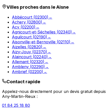
Villes proches dans le
Aisne
Abbécourt
(
02300
)
→
Achery
(
02800
)
→
Acy
(
02200
)
→
Agnicourt-et-Séchelles
(
02340
)
→
Aguilcourt
(
02190
)
→
Aisonville-et-Bernoville
(
02110
)
→
Aizelles
(
02820
)
→
Aizy-Jouy
(
02370
)
→
Alaincourt
(
02240
)
→
Allemant
(
02320
)
→
Ambleny
(
02290
)
→
Ambrief
(
02200
)
→
Contact rapide
Appelez-nous directement pour un devis gratuit depuis
Any-Martin-Rieux
:
01 84 25 18 80