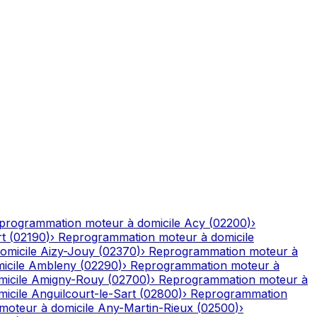
programmation moteur à domicile
Acy
(
02200
)
›
rt
(
02190
)
›
Reprogrammation moteur à domicile
omicile
Aizy-Jouy
(
02370
)
›
Reprogrammation moteur à
icile
Ambleny
(
02290
)
›
Reprogrammation moteur à
icile
Amigny-Rouy
(
02700
)
›
Reprogrammation moteur à
icile
Anguilcourt-le-Sart
(
02800
)
›
Reprogrammation
oteur à domicile
Any-Martin-Rieux
(
02500
)
›