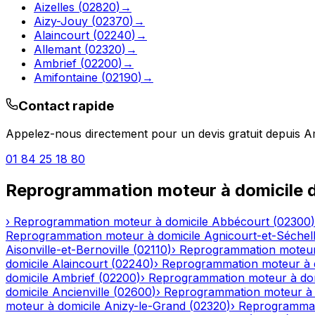
Aizelles
(
02820
)
→
Aizy-Jouy
(
02370
)
→
Alaincourt
(
02240
)
→
Allemant
(
02320
)
→
Ambrief
(
02200
)
→
Amifontaine
(
02190
)
→
Contact rapide
Appelez-nous directement pour un devis gratuit depuis
A
01 84 25 18 80
Reprogrammation moteur à domicile
d
›
Reprogrammation moteur à domicile
Abbécourt
(
02300
)
Reprogrammation moteur à domicile
Agnicourt-et-Séchel
Aisonville-et-Bernoville
(
02110
)
›
Reprogrammation moteur
domicile
Alaincourt
(
02240
)
›
Reprogrammation moteur à 
domicile
Ambrief
(
02200
)
›
Reprogrammation moteur à dom
domicile
Ancienville
(
02600
)
›
Reprogrammation moteur à 
moteur à domicile
Anizy-le-Grand
(
02320
)
›
Reprogrammat