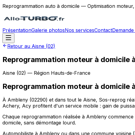
Reprogrammation auto à domicile — Optimisation moteur,
Présentation
Galerie photos
Nos services
Contact
Demande 
Retour au
Aisne
(
02
)
Reprogrammation moteur à domicile 
Aisne
(
02
) — Région
Hauts-de-France
Reprogrammation moteur à domicile
À Ambleny (02290) et dans tout le Aisne, Sos-reprog ré
Achery, Acy profitent d'un service mobile : gain de puis
Chaque reprogrammation réalisée à Ambleny commence par u
domicile, sans démontage lourd.
Automobiliste à Ambleny ou dans une commune voisine (Ab