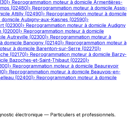
130
)
›
Reprogrammation moteur à domicile
Armentières-
emps
(
02480
)
›
Reprogrammation moteur à domicile
Assis-
icile
Attilly
(
02490
)
›
Reprogrammation moteur à domicile
domicile
Aubigny-aux-Kaisnes
(
02590
)
›
rt
(
02300
)
›
Reprogrammation moteur à domicile
Audigny
n
(
02000
)
›
Reprogrammation moteur à domicile
ile
Autreville
(
02300
)
›
Reprogrammation moteur à
 domicile
Bancigny
(
02140
)
›
Reprogrammation moteur à
teur à domicile
Barenton-sur-Serre
(
02270
)
›
ache
(
02170
)
›
Reprogrammation moteur à domicile
Barzy-
cile
Bazoches-et-Saint-Thibaut
(
02220
)
›
300
)
›
Reprogrammation moteur à domicile
Beaurevoir
00
)
›
Reprogrammation moteur à domicile
Beauvois-en-
elleau
(
02400
)
›
Reprogrammation moteur à domicile
stic électronique — Particuliers et professionnels.