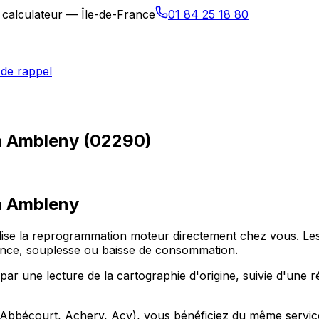
 calculateur — Île-de-France
01 84 25 18 80
de rappel
à Ambleny (02290)
à
Ambleny
alise la reprogrammation moteur directement chez vous. 
sance, souplesse ou baisse de consommation.
ne lecture de la cartographie d'origine, suivie d'une réé
bécourt, Achery, Acy), vous bénéficiez du même service m