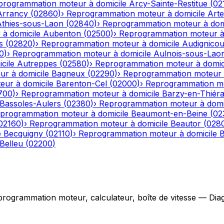
programmation moteur à domicile
Arcy-Sainte-Restitue
(
02
Arrancy
(
02860
)
›
Reprogrammation moteur à domicile
Art
Athies-sous-Laon
(
02840
)
›
Reprogrammation moteur à dom
à domicile
Aubenton
(
02500
)
›
Reprogrammation moteur à 
s
(
02820
)
›
Reprogrammation moteur à domicile
Audignicou
0
)
›
Reprogrammation moteur à domicile
Aulnois-sous-Lao
cile
Autreppes
(
02580
)
›
Reprogrammation moteur à domic
r à domicile
Bagneux
(
02290
)
›
Reprogrammation moteur à
ur à domicile
Barenton-Cel
(
02000
)
›
Reprogrammation mo
700
)
›
Reprogrammation moteur à domicile
Barzy-en-Thiér
Bassoles-Aulers
(
02380
)
›
Reprogrammation moteur à domi
programmation moteur à domicile
Beaumont-en-Beine
(
02
02160
)
›
Reprogrammation moteur à domicile
Beautor
(
028
e
Becquigny
(
02110
)
›
Reprogrammation moteur à domicile
B
Belleu
(
02200
)
grammation moteur, calculateur, boîte de vitesse — Diagno