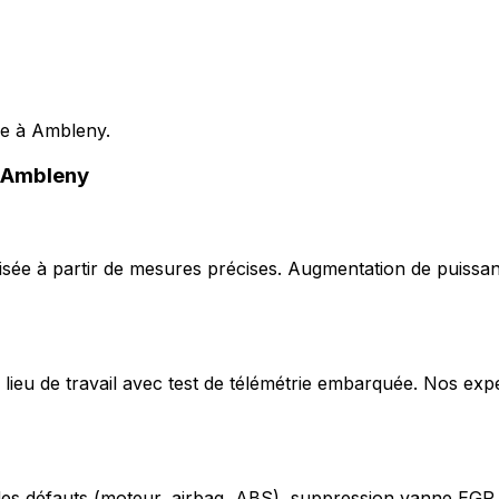
le à Ambleny.
à Ambleny
ée à partir de mesures précises. Augmentation de puissan
lieu de travail avec test de télémétrie embarquée. Nos exp
odes défauts (moteur, airbag, ABS), suppression vanne EGR,