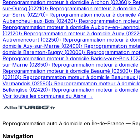
Reprogrammation moteur à domicile
Archon
(
02360
)
›
Re
sur-Ourcq
(
02210
)
›
Reprogrammation moteur à domicile
sur-Serre
(
02270
)
›
Reprogrammation moteur à domicile
Aubencheul-aux-Bois
(
02420
)
›
Reprogrammation moteur 
Reprogrammation moteur à domicile
Aubigny-en-Laonnoi
(
02120
)
›
Reprogrammation moteur à domicile
Augy
(
0222
Autremencourt
(
02250
)
›
Reprogrammation moteur à domi
domicile
Azy-sur-Marne
(
02400
)
›
Reprogrammation moteu
domicile
Barenton-Bugny
(
02000
)
›
Reprogrammation mote
Reprogrammation moteur à domicile
Barisis-aux-Bois
(
02
sur-Marne
(
02850
)
›
Reprogrammation moteur à domicile
Reprogrammation moteur à domicile
Beaumé
(
02500
)
›
Re
(
02110
)
›
Reprogrammation moteur à domicile
Beaurieux
(
Vermandois
(
02590
)
›
Reprogrammation moteur à domicil
Bellenglise
(
02420
)
›
Reprogrammation moteur à domicile
Voir toutes les communes du
Aisne
→
Reprogrammation auto à domicile en Île-de-France — Repro
Navigation