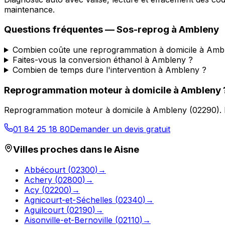
maintenance.
Questions fréquentes —
Sos-reprog
à
Ambleny
Combien coûte une reprogrammation à domicile à Amb
Faites-vous la conversion éthanol à Ambleny ?
Combien de temps dure l'intervention à Ambleny ?
Reprogrammation moteur à domicile
à
Ambleny
Reprogrammation moteur à domicile
à
Ambleny
(
02290
).
01 84 25 18 80
Demander un devis gratuit
Villes proches dans le
Aisne
Abbécourt
(
02300
)
→
Achery
(
02800
)
→
Acy
(
02200
)
→
Agnicourt-et-Séchelles
(
02340
)
→
Aguilcourt
(
02190
)
→
Aisonville-et-Bernoville
(
02110
)
→