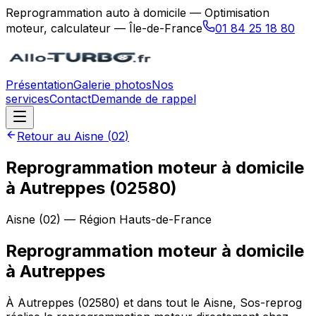
Reprogrammation auto à domicile — Optimisation
moteur, calculateur — Île-de-France
01 84 25 18 80
Présentation
Galerie photos
Nos
services
Contact
Demande de rappel
Retour au
Aisne
(
02
)
Reprogrammation moteur à domicile
à Autreppes (02580)
Aisne
(
02
) — Région
Hauts-de-France
Reprogrammation moteur à domicile
à
Autreppes
À Autreppes (02580) et dans tout le Aisne, Sos-reprog