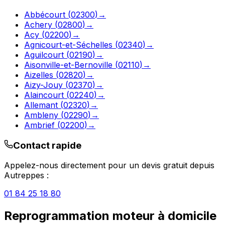
Abbécourt
(
02300
)
→
Achery
(
02800
)
→
Acy
(
02200
)
→
Agnicourt-et-Séchelles
(
02340
)
→
Aguilcourt
(
02190
)
→
Aisonville-et-Bernoville
(
02110
)
→
Aizelles
(
02820
)
→
Aizy-Jouy
(
02370
)
→
Alaincourt
(
02240
)
→
Allemant
(
02320
)
→
Ambleny
(
02290
)
→
Ambrief
(
02200
)
→
Contact rapide
Appelez-nous directement pour un devis gratuit depuis
Autreppes
:
01 84 25 18 80
Reprogrammation moteur à domicile