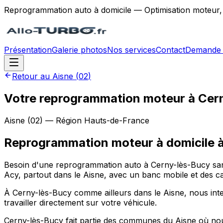
Reprogrammation auto à domicile — Optimisation moteur,
Présentation
Galerie photos
Nos services
Contact
Demande 
Retour au
Aisne
(
02
)
Votre reprogrammation moteur à Cern
Aisne
(
02
) — Région
Hauts-de-France
Reprogrammation moteur à domicile
Besoin d'une reprogrammation auto à Cerny-lès-Bucy san
Acy, partout dans le Aisne, avec un banc mobile et des c
À Cerny-lès-Bucy comme ailleurs dans le Aisne, nous int
travailler directement sur votre véhicule.
Cerny-lès-Bucy fait partie des communes du Aisne où nou