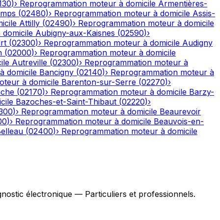
130
)
›
Reprogrammation moteur à domicile
Armentières-
emps
(
02480
)
›
Reprogrammation moteur à domicile
Assis-
icile
Attilly
(
02490
)
›
Reprogrammation moteur à domicile
domicile
Aubigny-aux-Kaisnes
(
02590
)
›
rt
(
02300
)
›
Reprogrammation moteur à domicile
Audigny
n
(
02000
)
›
Reprogrammation moteur à domicile
ile
Autreville
(
02300
)
›
Reprogrammation moteur à
 domicile
Bancigny
(
02140
)
›
Reprogrammation moteur à
teur à domicile
Barenton-sur-Serre
(
02270
)
›
ache
(
02170
)
›
Reprogrammation moteur à domicile
Barzy-
cile
Bazoches-et-Saint-Thibaut
(
02220
)
›
300
)
›
Reprogrammation moteur à domicile
Beaurevoir
00
)
›
Reprogrammation moteur à domicile
Beauvois-en-
elleau
(
02400
)
›
Reprogrammation moteur à domicile
stic électronique — Particuliers et professionnels.