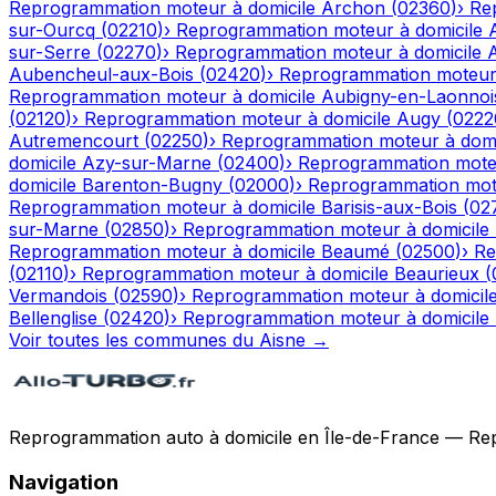
Reprogrammation moteur à domicile
Archon
(
02360
)
›
Re
sur-Ourcq
(
02210
)
›
Reprogrammation moteur à domicile
sur-Serre
(
02270
)
›
Reprogrammation moteur à domicile
Aubencheul-aux-Bois
(
02420
)
›
Reprogrammation moteur 
Reprogrammation moteur à domicile
Aubigny-en-Laonnoi
(
02120
)
›
Reprogrammation moteur à domicile
Augy
(
0222
Autremencourt
(
02250
)
›
Reprogrammation moteur à domi
domicile
Azy-sur-Marne
(
02400
)
›
Reprogrammation moteu
domicile
Barenton-Bugny
(
02000
)
›
Reprogrammation mote
Reprogrammation moteur à domicile
Barisis-aux-Bois
(
02
sur-Marne
(
02850
)
›
Reprogrammation moteur à domicile
Reprogrammation moteur à domicile
Beaumé
(
02500
)
›
Re
(
02110
)
›
Reprogrammation moteur à domicile
Beaurieux
(
Vermandois
(
02590
)
›
Reprogrammation moteur à domicil
Bellenglise
(
02420
)
›
Reprogrammation moteur à domicile
Voir toutes les communes du
Aisne
→
Reprogrammation auto à domicile en Île-de-France — Repro
Navigation