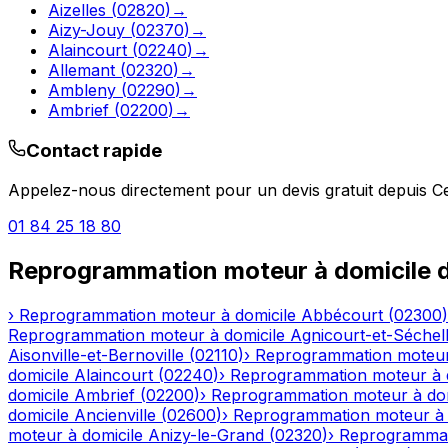
Aizelles
(
02820
)
→
Aizy-Jouy
(
02370
)
→
Alaincourt
(
02240
)
→
Allemant
(
02320
)
→
Ambleny
(
02290
)
→
Ambrief
(
02200
)
→
Contact rapide
Appelez-nous directement pour un devis gratuit depuis
C
01 84 25 18 80
Reprogrammation moteur à domicile
d
›
Reprogrammation moteur à domicile
Abbécourt
(
02300
)
Reprogrammation moteur à domicile
Agnicourt-et-Séchel
Aisonville-et-Bernoville
(
02110
)
›
Reprogrammation moteur
domicile
Alaincourt
(
02240
)
›
Reprogrammation moteur à 
domicile
Ambrief
(
02200
)
›
Reprogrammation moteur à dom
domicile
Ancienville
(
02600
)
›
Reprogrammation moteur à 
moteur à domicile
Anizy-le-Grand
(
02320
)
›
Reprogrammat