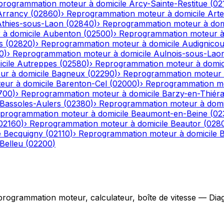
programmation moteur à domicile
Arcy-Sainte-Restitue
(
02
Arrancy
(
02860
)
›
Reprogrammation moteur à domicile
Art
Athies-sous-Laon
(
02840
)
›
Reprogrammation moteur à dom
à domicile
Aubenton
(
02500
)
›
Reprogrammation moteur à 
s
(
02820
)
›
Reprogrammation moteur à domicile
Audignicou
0
)
›
Reprogrammation moteur à domicile
Aulnois-sous-Lao
cile
Autreppes
(
02580
)
›
Reprogrammation moteur à domic
r à domicile
Bagneux
(
02290
)
›
Reprogrammation moteur à
ur à domicile
Barenton-Cel
(
02000
)
›
Reprogrammation mo
700
)
›
Reprogrammation moteur à domicile
Barzy-en-Thiér
Bassoles-Aulers
(
02380
)
›
Reprogrammation moteur à domi
programmation moteur à domicile
Beaumont-en-Beine
(
02
02160
)
›
Reprogrammation moteur à domicile
Beautor
(
028
e
Becquigny
(
02110
)
›
Reprogrammation moteur à domicile
B
Belleu
(
02200
)
grammation moteur, calculateur, boîte de vitesse — Diagno