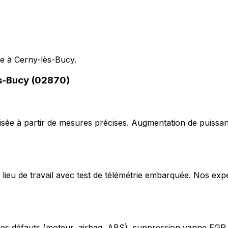
le à Cerny-lès-Bucy.
ès-Bucy (02870)
ée à partir de mesures précises. Augmentation de puissan
lieu de travail avec test de télémétrie embarquée. Nos exp
odes défauts (moteur, airbag, ABS), suppression vanne EGR,