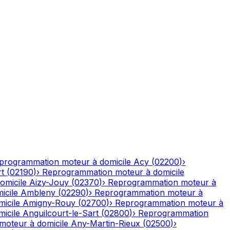
programmation moteur à domicile
Acy
(
02200
)
›
rt
(
02190
)
›
Reprogrammation moteur à domicile
omicile
Aizy-Jouy
(
02370
)
›
Reprogrammation moteur à
icile
Ambleny
(
02290
)
›
Reprogrammation moteur à
icile
Amigny-Rouy
(
02700
)
›
Reprogrammation moteur à
icile
Anguilcourt-le-Sart
(
02800
)
›
Reprogrammation
oteur à domicile
Any-Martin-Rieux
(
02500
)
›