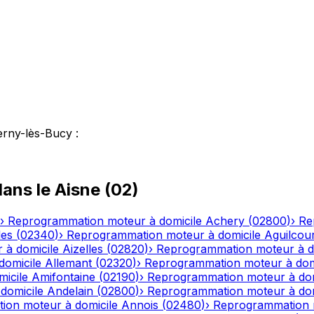
erny-lès-Bucy
:
ans le
Aisne
(
02
)
›
Reprogrammation moteur à domicile
Achery
(
02800
)
›
Re
les
(
02340
)
›
Reprogrammation moteur à domicile
Aguilcou
 à domicile
Aizelles
(
02820
)
›
Reprogrammation moteur à d
domicile
Allemant
(
02320
)
›
Reprogrammation moteur à dom
icile
Amifontaine
(
02190
)
›
Reprogrammation moteur à dom
domicile
Andelain
(
02800
)
›
Reprogrammation moteur à dom
ion moteur à domicile
Annois
(
02480
)
›
Reprogrammation m