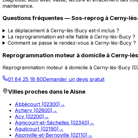
maintenance.
Questions fréquentes —
Sos-reprog
à
Cerny-lès
Le déplacement à Cerny-lès-Bucy est-il inclus ?
La reprogrammation est-elle fiable à Cerny-lès-Bucy ?
Comment se passe le rendez-vous à Cerny-lès-Bucy ?
Reprogrammation moteur à domicile
à
Cerny-lè
Reprogrammation moteur à domicile
à
Cerny-lès-Bucy
(
0
01 84 25 18 80
Demander un devis gratuit
Villes proches dans le
Aisne
Abbécourt
(
02300
)
→
Achery
(
02800
)
→
Acy
(
02200
)
→
Agnicourt-et-Séchelles
(
02340
)
→
Aguilcourt
(
02190
)
→
Aisonville-et-Bernoville
(
02110
)
→