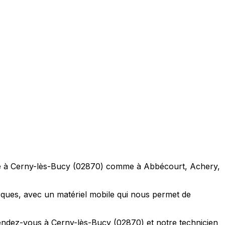
ile à Cerny-lès-Bucy (02870) comme à Abbécourt, Achery,
ques, avec un matériel mobile qui nous permet de
rendez-vous à Cerny-lès-Bucy (02870) et notre technicien