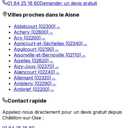
01 84 25 18 80
Demander un devis gratuit
Villes proches dans le
Aisne
Abbécourt
(
02300
)
→
Achery
(
02800
)
→
Acy
(
02200
)
→
Agnicourt-et-Séchelles
(
02340
)
→
Aguilcourt
(
02190
)
→
Aisonville-et-Bernoville
(
02110
)
→
Aizelles
(
02820
)
→
Aizy-Jouy
(
02370
)
→
Alaincourt
(
02240
)
→
Allemant
(
02320
)
→
Ambleny
(
02290
)
→
Ambrief
(
02200
)
→
Contact rapide
Appelez-nous directement pour un devis gratuit depuis
Châtillon-sur-Oise
: