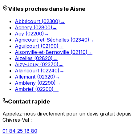
Villes proches dans le
Aisne
Abbécourt
(
02300
)
→
Achery
(
02800
)
→
Acy
(
02200
)
→
Agnicourt-et-Séchelles
(
02340
)
→
Aguilcourt
(
02190
)
→
Aisonville-et-Bernoville
(
02110
)
→
Aizelles
(
02820
)
→
Aizy-Jouy
(
02370
)
→
Alaincourt
(
02240
)
→
Allemant
(
02320
)
→
Ambleny
(
02290
)
→
Ambrief
(
02200
)
→
Contact rapide
Appelez-nous directement pour un devis gratuit depuis
Chivres-Val
:
01 84 25 18 80