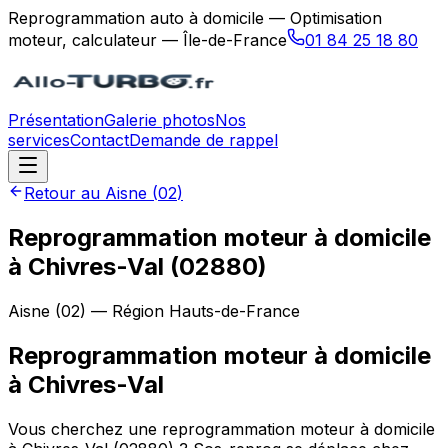
Reprogrammation auto à domicile — Optimisation
moteur, calculateur — Île-de-France
01 84 25 18 80
Présentation
Galerie photos
Nos
services
Contact
Demande de rappel
Retour au
Aisne
(
02
)
Reprogrammation moteur à domicile
à Chivres-Val (02880)
Aisne
(
02
) — Région
Hauts-de-France
Reprogrammation moteur à domicile
à
Chivres-Val
Vous cherchez une reprogrammation moteur à domicile