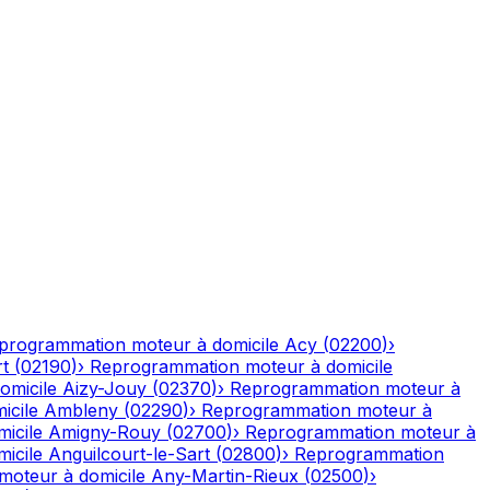
programmation moteur à domicile
Acy
(
02200
)
›
rt
(
02190
)
›
Reprogrammation moteur à domicile
omicile
Aizy-Jouy
(
02370
)
›
Reprogrammation moteur à
icile
Ambleny
(
02290
)
›
Reprogrammation moteur à
icile
Amigny-Rouy
(
02700
)
›
Reprogrammation moteur à
icile
Anguilcourt-le-Sart
(
02800
)
›
Reprogrammation
oteur à domicile
Any-Martin-Rieux
(
02500
)
›