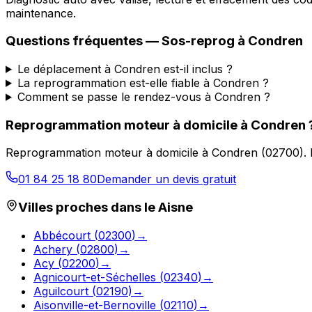
maintenance.
Questions fréquentes —
Sos-reprog
à
Condren
Le déplacement à Condren est-il inclus ?
La reprogrammation est-elle fiable à Condren ?
Comment se passe le rendez-vous à Condren ?
Reprogrammation moteur à domicile
à
Condren
Reprogrammation moteur à domicile
à
Condren
(
02700
).
01 84 25 18 80
Demander un devis gratuit
Villes proches dans le
Aisne
Abbécourt
(
02300
)
→
Achery
(
02800
)
→
Acy
(
02200
)
→
Agnicourt-et-Séchelles
(
02340
)
→
Aguilcourt
(
02190
)
→
Aisonville-et-Bernoville
(
02110
)
→