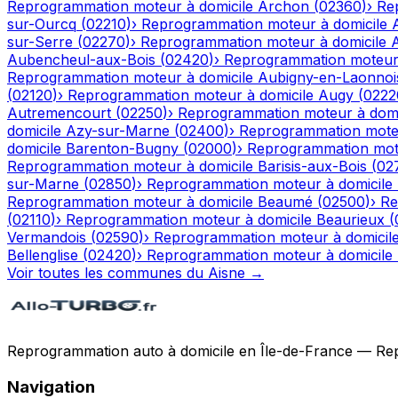
Reprogrammation moteur à domicile
Archon
(
02360
)
›
Re
sur-Ourcq
(
02210
)
›
Reprogrammation moteur à domicile
sur-Serre
(
02270
)
›
Reprogrammation moteur à domicile
Aubencheul-aux-Bois
(
02420
)
›
Reprogrammation moteur 
Reprogrammation moteur à domicile
Aubigny-en-Laonnoi
(
02120
)
›
Reprogrammation moteur à domicile
Augy
(
0222
Autremencourt
(
02250
)
›
Reprogrammation moteur à domi
domicile
Azy-sur-Marne
(
02400
)
›
Reprogrammation moteu
domicile
Barenton-Bugny
(
02000
)
›
Reprogrammation mote
Reprogrammation moteur à domicile
Barisis-aux-Bois
(
02
sur-Marne
(
02850
)
›
Reprogrammation moteur à domicile
Reprogrammation moteur à domicile
Beaumé
(
02500
)
›
Re
(
02110
)
›
Reprogrammation moteur à domicile
Beaurieux
(
Vermandois
(
02590
)
›
Reprogrammation moteur à domicil
Bellenglise
(
02420
)
›
Reprogrammation moteur à domicile
Voir toutes les communes du
Aisne
→
Reprogrammation auto à domicile en Île-de-France — Repro
Navigation