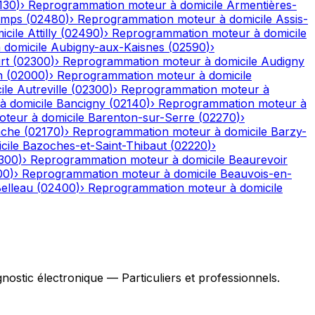
130
)
›
Reprogrammation moteur à domicile
Armentières-
emps
(
02480
)
›
Reprogrammation moteur à domicile
Assis-
icile
Attilly
(
02490
)
›
Reprogrammation moteur à domicile
domicile
Aubigny-aux-Kaisnes
(
02590
)
›
rt
(
02300
)
›
Reprogrammation moteur à domicile
Audigny
n
(
02000
)
›
Reprogrammation moteur à domicile
ile
Autreville
(
02300
)
›
Reprogrammation moteur à
 domicile
Bancigny
(
02140
)
›
Reprogrammation moteur à
teur à domicile
Barenton-sur-Serre
(
02270
)
›
ache
(
02170
)
›
Reprogrammation moteur à domicile
Barzy-
cile
Bazoches-et-Saint-Thibaut
(
02220
)
›
300
)
›
Reprogrammation moteur à domicile
Beaurevoir
00
)
›
Reprogrammation moteur à domicile
Beauvois-en-
elleau
(
02400
)
›
Reprogrammation moteur à domicile
stic électronique — Particuliers et professionnels.