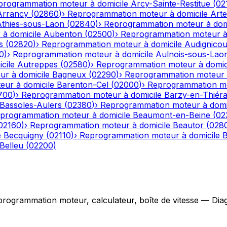
programmation moteur à domicile
Arcy-Sainte-Restitue
(
02
Arrancy
(
02860
)
›
Reprogrammation moteur à domicile
Art
Athies-sous-Laon
(
02840
)
›
Reprogrammation moteur à dom
à domicile
Aubenton
(
02500
)
›
Reprogrammation moteur à 
s
(
02820
)
›
Reprogrammation moteur à domicile
Audignicou
0
)
›
Reprogrammation moteur à domicile
Aulnois-sous-Lao
cile
Autreppes
(
02580
)
›
Reprogrammation moteur à domic
r à domicile
Bagneux
(
02290
)
›
Reprogrammation moteur à
ur à domicile
Barenton-Cel
(
02000
)
›
Reprogrammation mo
700
)
›
Reprogrammation moteur à domicile
Barzy-en-Thiér
Bassoles-Aulers
(
02380
)
›
Reprogrammation moteur à domi
programmation moteur à domicile
Beaumont-en-Beine
(
02
02160
)
›
Reprogrammation moteur à domicile
Beautor
(
028
e
Becquigny
(
02110
)
›
Reprogrammation moteur à domicile
B
Belleu
(
02200
)
grammation moteur, calculateur, boîte de vitesse — Diagno