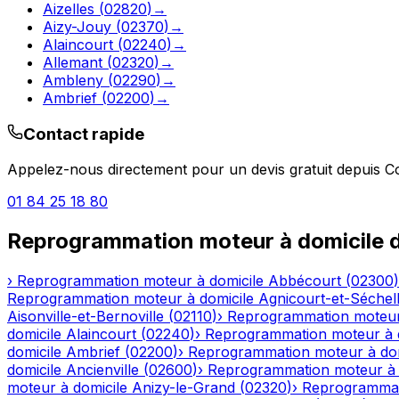
Aizelles
(
02820
)
→
Aizy-Jouy
(
02370
)
→
Alaincourt
(
02240
)
→
Allemant
(
02320
)
→
Ambleny
(
02290
)
→
Ambrief
(
02200
)
→
Contact rapide
Appelez-nous directement pour un devis gratuit depuis
C
01 84 25 18 80
Reprogrammation moteur à domicile
d
›
Reprogrammation moteur à domicile
Abbécourt
(
02300
)
Reprogrammation moteur à domicile
Agnicourt-et-Séchel
Aisonville-et-Bernoville
(
02110
)
›
Reprogrammation moteur
domicile
Alaincourt
(
02240
)
›
Reprogrammation moteur à 
domicile
Ambrief
(
02200
)
›
Reprogrammation moteur à dom
domicile
Ancienville
(
02600
)
›
Reprogrammation moteur à 
moteur à domicile
Anizy-le-Grand
(
02320
)
›
Reprogrammat