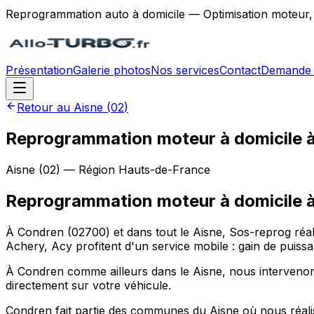
Reprogrammation auto à domicile — Optimisation moteur,
Présentation
Galerie photos
Nos services
Contact
Demande 
Retour au
Aisne
(
02
)
Reprogrammation moteur à domicile 
Aisne
(
02
) — Région
Hauts-de-France
Reprogrammation moteur à domicile
À Condren (02700) et dans tout le Aisne, Sos-reprog ré
Achery, Acy profitent d'un service mobile : gain de puis
À Condren comme ailleurs dans le Aisne, nous intervenons
directement sur votre véhicule.
Condren fait partie des communes du Aisne où nous réalis