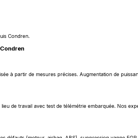
puis Condren.
à Condren
ée à partir de mesures précises. Augmentation de puissan
lieu de travail avec test de télémétrie embarquée. Nos exp
odes défauts (moteur, airbag, ABS), suppression vanne EGR,