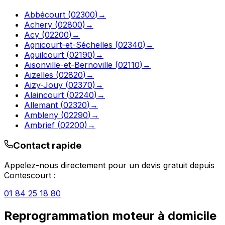
Abbécourt
(
02300
)
→
Achery
(
02800
)
→
Acy
(
02200
)
→
Agnicourt-et-Séchelles
(
02340
)
→
Aguilcourt
(
02190
)
→
Aisonville-et-Bernoville
(
02110
)
→
Aizelles
(
02820
)
→
Aizy-Jouy
(
02370
)
→
Alaincourt
(
02240
)
→
Allemant
(
02320
)
→
Ambleny
(
02290
)
→
Ambrief
(
02200
)
→
Contact rapide
Appelez-nous directement pour un devis gratuit depuis
Contescourt
:
01 84 25 18 80
Reprogrammation moteur à domicile