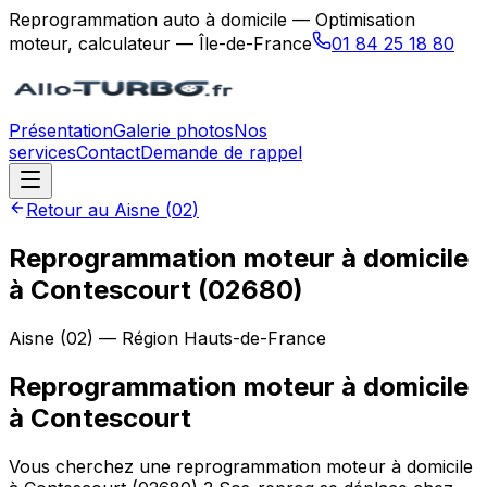
Reprogrammation auto à domicile — Optimisation
moteur, calculateur — Île-de-France
01 84 25 18 80
Présentation
Galerie photos
Nos
services
Contact
Demande de rappel
Retour au
Aisne
(
02
)
Reprogrammation moteur à domicile
à Contescourt (02680)
Aisne
(
02
) — Région
Hauts-de-France
Reprogrammation moteur à domicile
à
Contescourt
Vous cherchez une reprogrammation moteur à domicile