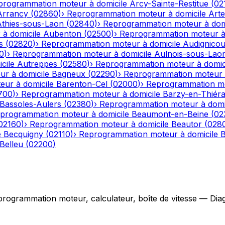
programmation moteur à domicile
Arcy-Sainte-Restitue
(
02
Arrancy
(
02860
)
›
Reprogrammation moteur à domicile
Art
Athies-sous-Laon
(
02840
)
›
Reprogrammation moteur à dom
à domicile
Aubenton
(
02500
)
›
Reprogrammation moteur à 
s
(
02820
)
›
Reprogrammation moteur à domicile
Audignicou
0
)
›
Reprogrammation moteur à domicile
Aulnois-sous-Lao
cile
Autreppes
(
02580
)
›
Reprogrammation moteur à domic
r à domicile
Bagneux
(
02290
)
›
Reprogrammation moteur à
ur à domicile
Barenton-Cel
(
02000
)
›
Reprogrammation mo
700
)
›
Reprogrammation moteur à domicile
Barzy-en-Thiér
Bassoles-Aulers
(
02380
)
›
Reprogrammation moteur à domi
programmation moteur à domicile
Beaumont-en-Beine
(
02
02160
)
›
Reprogrammation moteur à domicile
Beautor
(
028
e
Becquigny
(
02110
)
›
Reprogrammation moteur à domicile
B
Belleu
(
02200
)
grammation moteur, calculateur, boîte de vitesse — Diagno