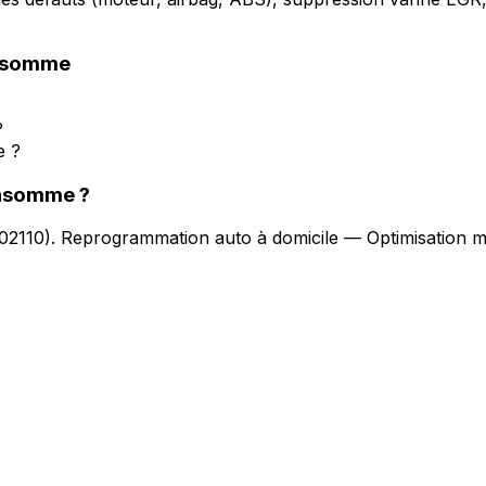
nsomme
?
e ?
onsomme
?
02110
).
Reprogrammation auto à domicile — Optimisation m