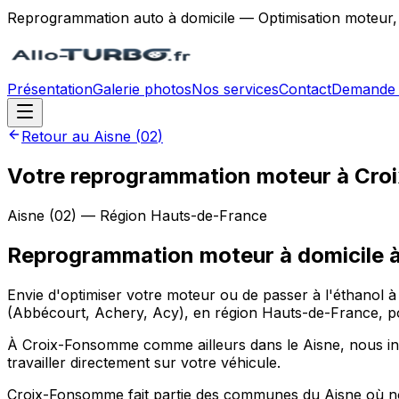
Reprogrammation auto à domicile — Optimisation moteur,
Présentation
Galerie photos
Nos services
Contact
Demande 
Retour au
Aisne
(
02
)
Votre reprogrammation moteur à Cro
Aisne
(
02
) — Région
Hauts-de-France
Reprogrammation moteur à domicile
Envie d'optimiser votre moteur ou de passer à l'éthanol
(Abbécourt, Achery, Acy), en région Hauts-de-France, p
À Croix-Fonsomme comme ailleurs dans le Aisne, nous int
travailler directement sur votre véhicule.
Croix-Fonsomme fait partie des communes du Aisne où no