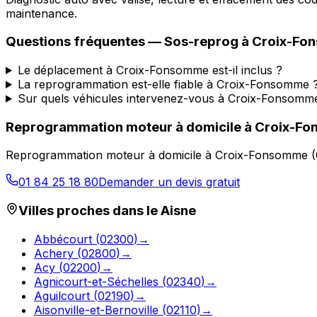
maintenance.
Questions fréquentes —
Sos-reprog
à
Croix-Fo
Le déplacement à Croix-Fonsomme est-il inclus ?
La reprogrammation est-elle fiable à Croix-Fonsomme 
Sur quels véhicules intervenez-vous à Croix-Fonsomm
Reprogrammation moteur à domicile
à
Croix-F
Reprogrammation moteur à domicile
à
Croix-Fonsomme
(
01 84 25 18 80
Demander un devis gratuit
Villes proches dans le
Aisne
Abbécourt
(
02300
)
→
Achery
(
02800
)
→
Acy
(
02200
)
→
Agnicourt-et-Séchelles
(
02340
)
→
Aguilcourt
(
02190
)
→
Aisonville-et-Bernoville
(
02110
)
→