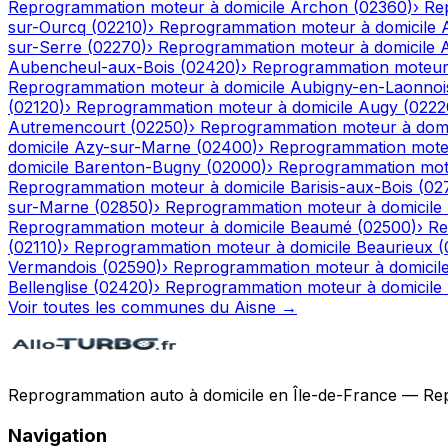
Reprogrammation moteur à domicile
Archon
(
02360
)
›
Re
sur-Ourcq
(
02210
)
›
Reprogrammation moteur à domicile
sur-Serre
(
02270
)
›
Reprogrammation moteur à domicile
Aubencheul-aux-Bois
(
02420
)
›
Reprogrammation moteur 
Reprogrammation moteur à domicile
Aubigny-en-Laonnoi
(
02120
)
›
Reprogrammation moteur à domicile
Augy
(
0222
Autremencourt
(
02250
)
›
Reprogrammation moteur à domi
domicile
Azy-sur-Marne
(
02400
)
›
Reprogrammation moteu
domicile
Barenton-Bugny
(
02000
)
›
Reprogrammation mote
Reprogrammation moteur à domicile
Barisis-aux-Bois
(
02
sur-Marne
(
02850
)
›
Reprogrammation moteur à domicile
Reprogrammation moteur à domicile
Beaumé
(
02500
)
›
Re
(
02110
)
›
Reprogrammation moteur à domicile
Beaurieux
(
Vermandois
(
02590
)
›
Reprogrammation moteur à domicil
Bellenglise
(
02420
)
›
Reprogrammation moteur à domicile
Voir toutes les communes du
Aisne
→
Reprogrammation auto à domicile en Île-de-France — Repro
Navigation