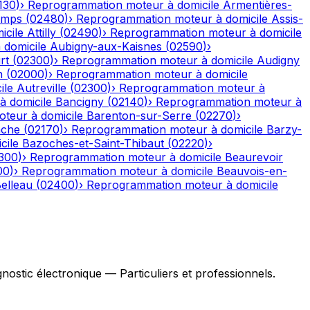
130
)
›
Reprogrammation moteur à domicile
Armentières-
emps
(
02480
)
›
Reprogrammation moteur à domicile
Assis-
icile
Attilly
(
02490
)
›
Reprogrammation moteur à domicile
domicile
Aubigny-aux-Kaisnes
(
02590
)
›
rt
(
02300
)
›
Reprogrammation moteur à domicile
Audigny
n
(
02000
)
›
Reprogrammation moteur à domicile
ile
Autreville
(
02300
)
›
Reprogrammation moteur à
 domicile
Bancigny
(
02140
)
›
Reprogrammation moteur à
teur à domicile
Barenton-sur-Serre
(
02270
)
›
ache
(
02170
)
›
Reprogrammation moteur à domicile
Barzy-
cile
Bazoches-et-Saint-Thibaut
(
02220
)
›
300
)
›
Reprogrammation moteur à domicile
Beaurevoir
00
)
›
Reprogrammation moteur à domicile
Beauvois-en-
elleau
(
02400
)
›
Reprogrammation moteur à domicile
stic électronique — Particuliers et professionnels.