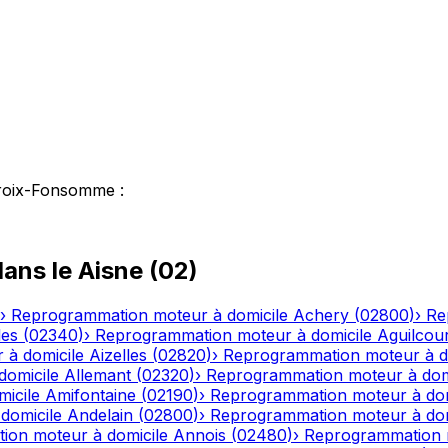
roix-Fonsomme
:
ans le
Aisne
(
02
)
›
Reprogrammation moteur à domicile
Achery
(
02800
)
›
Re
les
(
02340
)
›
Reprogrammation moteur à domicile
Aguilcou
 à domicile
Aizelles
(
02820
)
›
Reprogrammation moteur à d
domicile
Allemant
(
02320
)
›
Reprogrammation moteur à dom
icile
Amifontaine
(
02190
)
›
Reprogrammation moteur à dom
domicile
Andelain
(
02800
)
›
Reprogrammation moteur à dom
ion moteur à domicile
Annois
(
02480
)
›
Reprogrammation m