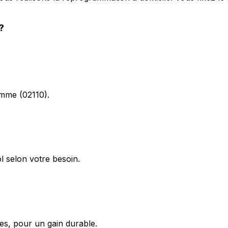
?
omme (02110).
 selon votre besoin.
s, pour un gain durable.