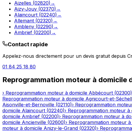
Aizelles
(
02820
)
→
Aizy-Jouy
(
02370
)
→
Alaincourt
(
02240
)
→
Allemant
(
02320
)
→
Ambleny
(
02290
)
→
Ambrief
(
02200
)
→
Contact rapide
Appelez-nous directement pour un devis gratuit depuis
C
01 84 25 18 80
Reprogrammation moteur à domicile
d
›
Reprogrammation moteur à domicile
Abbécourt
(
02300
)
Reprogrammation moteur à domicile
Agnicourt-et-Séchel
Aisonville-et-Bernoville
(
02110
)
›
Reprogrammation moteur
domicile
Alaincourt
(
02240
)
›
Reprogrammation moteur à 
domicile
Ambrief
(
02200
)
›
Reprogrammation moteur à dom
domicile
Ancienville
(
02600
)
›
Reprogrammation moteur à 
moteur à domicile
Anizy-le-Grand
(
02320
)
›
Reprogrammat