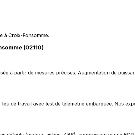
ile à Croix-Fonsomme.
onsomme (02110)
ée à partir de mesures précises. Augmentation de puissan
lieu de travail avec test de télémétrie embarquée. Nos exp
odes défauts (moteur, airbag, ABS), suppression vanne EGR,