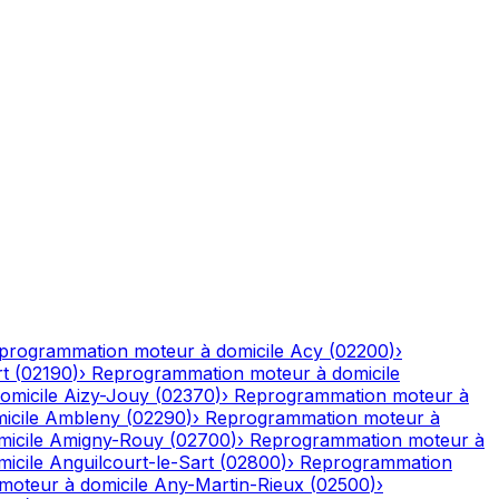
programmation moteur à domicile
Acy
(
02200
)
›
rt
(
02190
)
›
Reprogrammation moteur à domicile
omicile
Aizy-Jouy
(
02370
)
›
Reprogrammation moteur à
icile
Ambleny
(
02290
)
›
Reprogrammation moteur à
icile
Amigny-Rouy
(
02700
)
›
Reprogrammation moteur à
icile
Anguilcourt-le-Sart
(
02800
)
›
Reprogrammation
oteur à domicile
Any-Martin-Rieux
(
02500
)
›