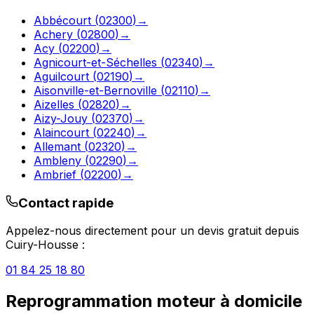
Abbécourt
(
02300
)
→
Achery
(
02800
)
→
Acy
(
02200
)
→
Agnicourt-et-Séchelles
(
02340
)
→
Aguilcourt
(
02190
)
→
Aisonville-et-Bernoville
(
02110
)
→
Aizelles
(
02820
)
→
Aizy-Jouy
(
02370
)
→
Alaincourt
(
02240
)
→
Allemant
(
02320
)
→
Ambleny
(
02290
)
→
Ambrief
(
02200
)
→
Contact rapide
Appelez-nous directement pour un devis gratuit depuis
Cuiry-Housse
:
01 84 25 18 80
Reprogrammation moteur à domicile