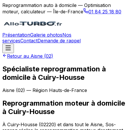
Reprogrammation auto à domicile — Optimisation
moteur, calculateur — Île-de-France
01 84 25 18 80
Présentation
Galerie photos
Nos
services
Contact
Demande de rappel
Retour au
Aisne
(
02
)
Spécialiste reprogrammation à
domicile à Cuiry-Housse
Aisne
(
02
) — Région
Hauts-de-France
Reprogrammation moteur à domicile
à
Cuiry-Housse
À Cuiry-Housse (02220) et dans tout le Aisne, Sos-