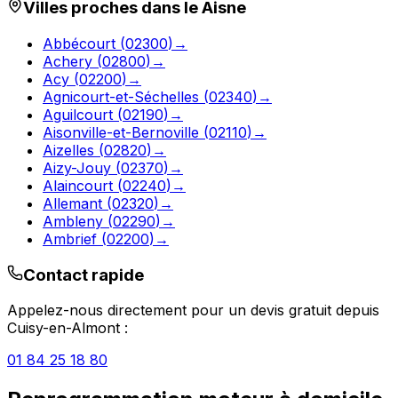
Villes proches dans le
Aisne
Abbécourt
(
02300
)
→
Achery
(
02800
)
→
Acy
(
02200
)
→
Agnicourt-et-Séchelles
(
02340
)
→
Aguilcourt
(
02190
)
→
Aisonville-et-Bernoville
(
02110
)
→
Aizelles
(
02820
)
→
Aizy-Jouy
(
02370
)
→
Alaincourt
(
02240
)
→
Allemant
(
02320
)
→
Ambleny
(
02290
)
→
Ambrief
(
02200
)
→
Contact rapide
Appelez-nous directement pour un devis gratuit depuis
Cuisy-en-Almont
:
01 84 25 18 80