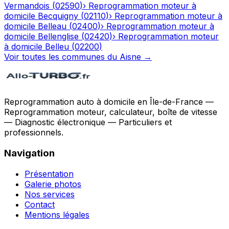
Vermandois
(
02590
)
›
Reprogrammation moteur à
domicile
Becquigny
(
02110
)
›
Reprogrammation moteur à
domicile
Belleau
(
02400
)
›
Reprogrammation moteur à
domicile
Bellenglise
(
02420
)
›
Reprogrammation moteur
à domicile
Belleu
(
02200
)
Voir toutes les communes du
Aisne
→
Reprogrammation auto à domicile en Île-de-France —
Reprogrammation moteur, calculateur, boîte de vitesse
— Diagnostic électronique — Particuliers et
professionnels.
Navigation
Présentation
Galerie photos
Nos services
Contact
Mentions légales