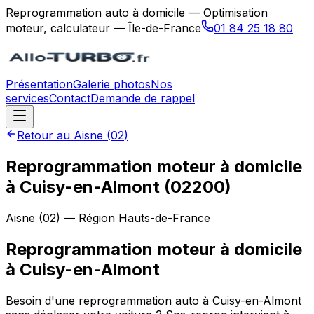
Reprogrammation auto à domicile — Optimisation
moteur, calculateur — Île-de-France
01 84 25 18 80
Présentation
Galerie photos
Nos
services
Contact
Demande de rappel
Retour au
Aisne
(
02
)
Reprogrammation moteur à domicile
à Cuisy-en-Almont (02200)
Aisne
(
02
) — Région
Hauts-de-France
Reprogrammation moteur à domicile
à
Cuisy-en-Almont
Besoin d'une reprogrammation auto à Cuisy-en-Almont