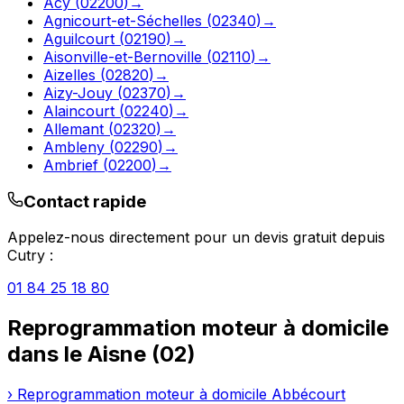
Acy
(
02200
)
→
Agnicourt-et-Séchelles
(
02340
)
→
Aguilcourt
(
02190
)
→
Aisonville-et-Bernoville
(
02110
)
→
Aizelles
(
02820
)
→
Aizy-Jouy
(
02370
)
→
Alaincourt
(
02240
)
→
Allemant
(
02320
)
→
Ambleny
(
02290
)
→
Ambrief
(
02200
)
→
Contact rapide
Appelez-nous directement pour un devis gratuit depuis
Cutry
:
01 84 25 18 80
Reprogrammation moteur à domicile
dans le
Aisne
(
02
)
›
Reprogrammation moteur à domicile
Abbécourt