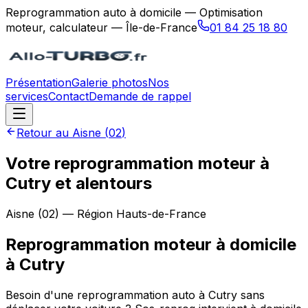
Reprogrammation auto à domicile — Optimisation
moteur, calculateur — Île-de-France
01 84 25 18 80
Présentation
Galerie photos
Nos
services
Contact
Demande de rappel
Retour au
Aisne
(
02
)
Votre reprogrammation moteur à
Cutry et alentours
Aisne
(
02
) — Région
Hauts-de-France
Reprogrammation moteur à domicile
à
Cutry
Besoin d'une reprogrammation auto à Cutry sans