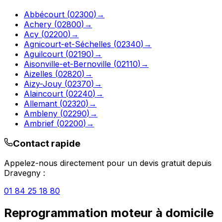
Abbécourt
(
02300
)
→
Achery
(
02800
)
→
Acy
(
02200
)
→
Agnicourt-et-Séchelles
(
02340
)
→
Aguilcourt
(
02190
)
→
Aisonville-et-Bernoville
(
02110
)
→
Aizelles
(
02820
)
→
Aizy-Jouy
(
02370
)
→
Alaincourt
(
02240
)
→
Allemant
(
02320
)
→
Ambleny
(
02290
)
→
Ambrief
(
02200
)
→
Contact rapide
Appelez-nous directement pour un devis gratuit depuis
Dravegny
:
01 84 25 18 80
Reprogrammation moteur à domicile