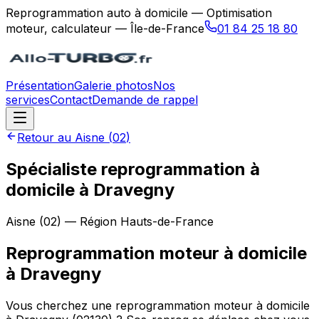
Reprogrammation auto à domicile — Optimisation
moteur, calculateur — Île-de-France
01 84 25 18 80
Présentation
Galerie photos
Nos
services
Contact
Demande de rappel
Retour au
Aisne
(
02
)
Spécialiste reprogrammation à
domicile à Dravegny
Aisne
(
02
) — Région
Hauts-de-France
Reprogrammation moteur à domicile
à
Dravegny
Vous cherchez une reprogrammation moteur à domicile