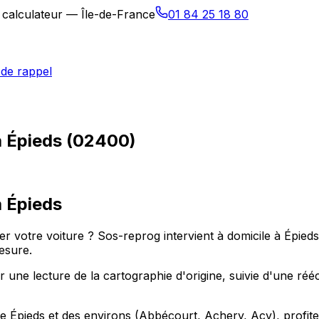
 calculateur — Île-de-France
01 84 25 18 80
de rappel
à Épieds (02400)
à
Épieds
r votre voiture ? Sos-reprog intervient à domicile à Épi
esure.
 lecture de la cartographie d'origine, suivie d'une réécri
 de Épieds et des environs (Abbécourt, Achery, Acy), profi