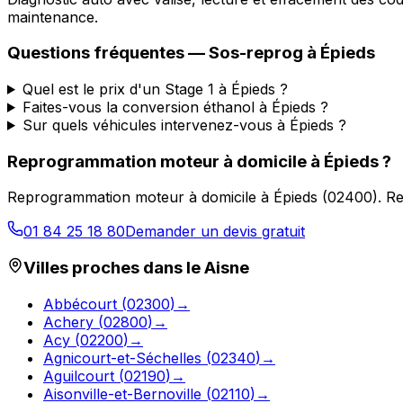
maintenance.
Questions fréquentes —
Sos-reprog
à
Épieds
Quel est le prix d'un Stage 1 à Épieds ?
Faites-vous la conversion éthanol à Épieds ?
Sur quels véhicules intervenez-vous à Épieds ?
Reprogrammation moteur à domicile
à
Épieds
?
Reprogrammation moteur à domicile
à
Épieds
(
02400
).
Re
01 84 25 18 80
Demander un devis gratuit
Villes proches dans le
Aisne
Abbécourt
(
02300
)
→
Achery
(
02800
)
→
Acy
(
02200
)
→
Agnicourt-et-Séchelles
(
02340
)
→
Aguilcourt
(
02190
)
→
Aisonville-et-Bernoville
(
02110
)
→