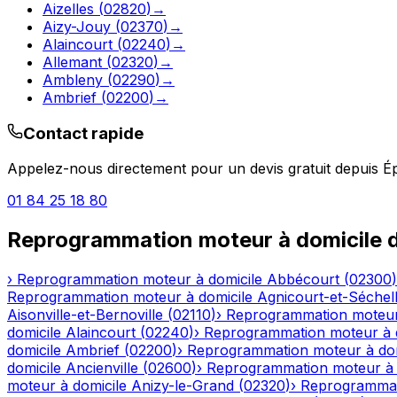
Aizelles
(
02820
)
→
Aizy-Jouy
(
02370
)
→
Alaincourt
(
02240
)
→
Allemant
(
02320
)
→
Ambleny
(
02290
)
→
Ambrief
(
02200
)
→
Contact rapide
Appelez-nous directement pour un devis gratuit depuis
É
01 84 25 18 80
Reprogrammation moteur à domicile
d
›
Reprogrammation moteur à domicile
Abbécourt
(
02300
)
Reprogrammation moteur à domicile
Agnicourt-et-Séchel
Aisonville-et-Bernoville
(
02110
)
›
Reprogrammation moteur
domicile
Alaincourt
(
02240
)
›
Reprogrammation moteur à 
domicile
Ambrief
(
02200
)
›
Reprogrammation moteur à dom
domicile
Ancienville
(
02600
)
›
Reprogrammation moteur à 
moteur à domicile
Anizy-le-Grand
(
02320
)
›
Reprogrammat