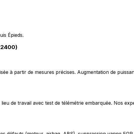
uis Épieds.
02400)
ée à partir de mesures précises. Augmentation de puissan
lieu de travail avec test de télémétrie embarquée. Nos exp
odes défauts (moteur, airbag, ABS), suppression vanne EGR,