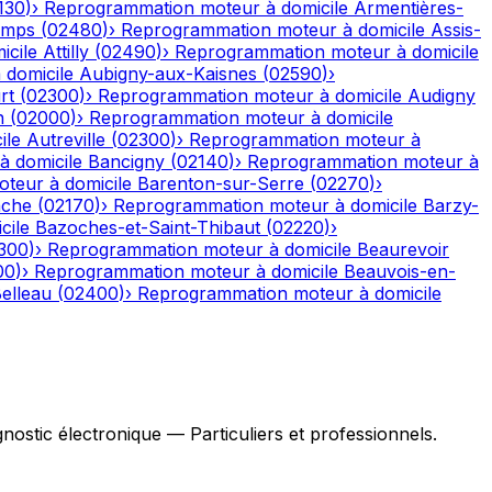
130
)
›
Reprogrammation moteur à domicile
Armentières-
emps
(
02480
)
›
Reprogrammation moteur à domicile
Assis-
icile
Attilly
(
02490
)
›
Reprogrammation moteur à domicile
domicile
Aubigny-aux-Kaisnes
(
02590
)
›
rt
(
02300
)
›
Reprogrammation moteur à domicile
Audigny
n
(
02000
)
›
Reprogrammation moteur à domicile
ile
Autreville
(
02300
)
›
Reprogrammation moteur à
 domicile
Bancigny
(
02140
)
›
Reprogrammation moteur à
teur à domicile
Barenton-sur-Serre
(
02270
)
›
ache
(
02170
)
›
Reprogrammation moteur à domicile
Barzy-
cile
Bazoches-et-Saint-Thibaut
(
02220
)
›
300
)
›
Reprogrammation moteur à domicile
Beaurevoir
00
)
›
Reprogrammation moteur à domicile
Beauvois-en-
elleau
(
02400
)
›
Reprogrammation moteur à domicile
stic électronique — Particuliers et professionnels.