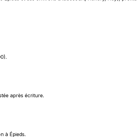
0).
stée après écriture.
on à Épieds.