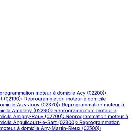
programmation moteur à domicile
Acy
(
02200
)
›
rt
(
02190
)
›
Reprogrammation moteur à domicile
omicile
Aizy-Jouy
(
02370
)
›
Reprogrammation moteur à
icile
Ambleny
(
02290
)
›
Reprogrammation moteur à
icile
Amigny-Rouy
(
02700
)
›
Reprogrammation moteur à
icile
Anguilcourt-le-Sart
(
02800
)
›
Reprogrammation
oteur à domicile
Any-Martin-Rieux
(
02500
)
›