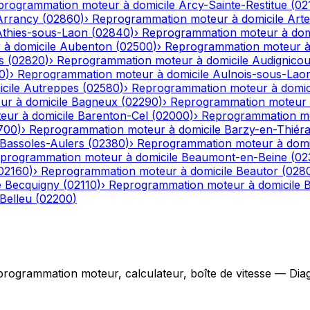
programmation moteur à domicile
Arcy-Sainte-Restitue
(
02
Arrancy
(
02860
)
›
Reprogrammation moteur à domicile
Art
Athies-sous-Laon
(
02840
)
›
Reprogrammation moteur à dom
à domicile
Aubenton
(
02500
)
›
Reprogrammation moteur à 
s
(
02820
)
›
Reprogrammation moteur à domicile
Audignicou
0
)
›
Reprogrammation moteur à domicile
Aulnois-sous-Lao
cile
Autreppes
(
02580
)
›
Reprogrammation moteur à domic
r à domicile
Bagneux
(
02290
)
›
Reprogrammation moteur à
ur à domicile
Barenton-Cel
(
02000
)
›
Reprogrammation mo
700
)
›
Reprogrammation moteur à domicile
Barzy-en-Thiér
Bassoles-Aulers
(
02380
)
›
Reprogrammation moteur à domi
programmation moteur à domicile
Beaumont-en-Beine
(
02
02160
)
›
Reprogrammation moteur à domicile
Beautor
(
028
e
Becquigny
(
02110
)
›
Reprogrammation moteur à domicile
B
Belleu
(
02200
)
grammation moteur, calculateur, boîte de vitesse — Diagno