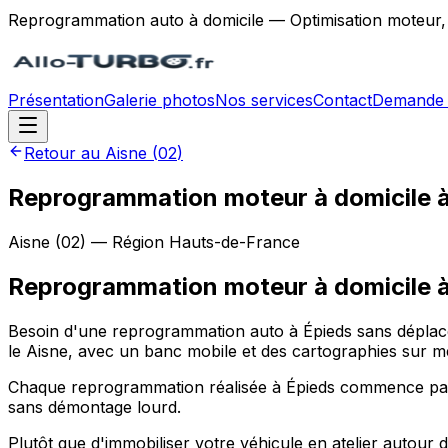
Reprogrammation auto à domicile — Optimisation moteur,
Présentation
Galerie photos
Nos services
Contact
Demande 
Retour au
Aisne
(
02
)
Reprogrammation moteur à domicile 
Aisne
(
02
) — Région
Hauts-de-France
Reprogrammation moteur à domicile
Besoin d'une reprogrammation auto à Épieds sans déplace
le Aisne, avec un banc mobile et des cartographies sur m
Chaque reprogrammation réalisée à Épieds commence par une
sans démontage lourd.
Plutôt que d'immobiliser votre véhicule en atelier autour