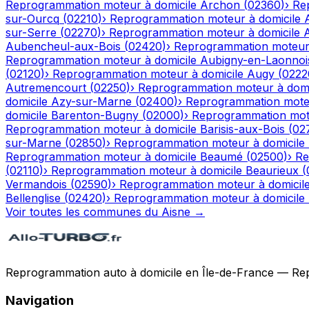
Reprogrammation moteur à domicile
Archon
(
02360
)
›
Re
sur-Ourcq
(
02210
)
›
Reprogrammation moteur à domicile
sur-Serre
(
02270
)
›
Reprogrammation moteur à domicile
Aubencheul-aux-Bois
(
02420
)
›
Reprogrammation moteur 
Reprogrammation moteur à domicile
Aubigny-en-Laonnoi
(
02120
)
›
Reprogrammation moteur à domicile
Augy
(
0222
Autremencourt
(
02250
)
›
Reprogrammation moteur à domi
domicile
Azy-sur-Marne
(
02400
)
›
Reprogrammation moteu
domicile
Barenton-Bugny
(
02000
)
›
Reprogrammation mote
Reprogrammation moteur à domicile
Barisis-aux-Bois
(
02
sur-Marne
(
02850
)
›
Reprogrammation moteur à domicile
Reprogrammation moteur à domicile
Beaumé
(
02500
)
›
Re
(
02110
)
›
Reprogrammation moteur à domicile
Beaurieux
(
Vermandois
(
02590
)
›
Reprogrammation moteur à domicil
Bellenglise
(
02420
)
›
Reprogrammation moteur à domicile
Voir toutes les communes du
Aisne
→
Reprogrammation auto à domicile en Île-de-France — Repro
Navigation