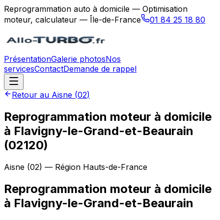
Reprogrammation auto à domicile — Optimisation
moteur, calculateur — Île-de-France
01 84 25 18 80
Présentation
Galerie photos
Nos
services
Contact
Demande de rappel
Retour au
Aisne
(
02
)
Reprogrammation moteur à domicile
à Flavigny-le-Grand-et-Beaurain
(02120)
Aisne
(
02
) — Région
Hauts-de-France
Reprogrammation moteur à domicile
à
Flavigny-le-Grand-et-Beaurain