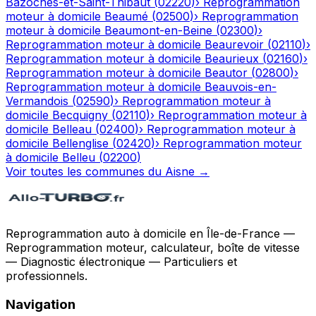
Bazoches-et-Saint-Thibaut
(
02220
)
›
Reprogrammation
moteur à domicile
Beaumé
(
02500
)
›
Reprogrammation
moteur à domicile
Beaumont-en-Beine
(
02300
)
›
Reprogrammation moteur à domicile
Beaurevoir
(
02110
)
›
Reprogrammation moteur à domicile
Beaurieux
(
02160
)
›
Reprogrammation moteur à domicile
Beautor
(
02800
)
›
Reprogrammation moteur à domicile
Beauvois-en-
Vermandois
(
02590
)
›
Reprogrammation moteur à
domicile
Becquigny
(
02110
)
›
Reprogrammation moteur à
domicile
Belleau
(
02400
)
›
Reprogrammation moteur à
domicile
Bellenglise
(
02420
)
›
Reprogrammation moteur
à domicile
Belleu
(
02200
)
Voir toutes les communes du
Aisne
→
Reprogrammation auto à domicile en Île-de-France —
Reprogrammation moteur, calculateur, boîte de vitesse
— Diagnostic électronique — Particuliers et
professionnels.
Navigation