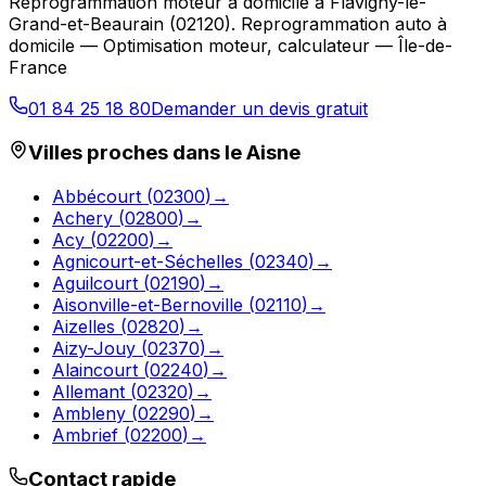
Reprogrammation moteur à domicile
à
Flavigny-le-
Grand-et-Beaurain
(
02120
).
Reprogrammation auto à
domicile — Optimisation moteur, calculateur — Île-de-
France
01 84 25 18 80
Demander un devis gratuit
Villes proches dans le
Aisne
Abbécourt
(
02300
)
→
Achery
(
02800
)
→
Acy
(
02200
)
→
Agnicourt-et-Séchelles
(
02340
)
→
Aguilcourt
(
02190
)
→
Aisonville-et-Bernoville
(
02110
)
→
Aizelles
(
02820
)
→
Aizy-Jouy
(
02370
)
→
Alaincourt
(
02240
)
→
Allemant
(
02320
)
→
Ambleny
(
02290
)
→
Ambrief
(
02200
)
→
Contact rapide