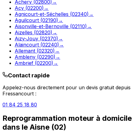
Achery
(
02800
)
→
Acy
(
02200
)
→
Agnicourt-et-Séchelles
(
02340
)
→
Aguilcourt
(
02190
)
→
Aisonville-et-Bernoville
(
02110
)
→
Aizelles
(
02820
)
→
Aizy-Jouy
(
02370
)
→
Alaincourt
(
02240
)
→
Allemant
(
02320
)
→
Ambleny
(
02290
)
→
Ambrief
(
02200
)
→
Contact rapide
Appelez-nous directement pour un devis gratuit depuis
Fressancourt
:
01 84 25 18 80
Reprogrammation moteur à domicile
dans le
Aisne
(
02
)