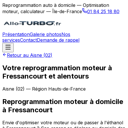
Reprogrammation auto à domicile — Optimisation
moteur, calculateur — Île-de-France
01 84 25 18 80
Présentation
Galerie photos
Nos
services
Contact
Demande de rappel
Retour au
Aisne
(
02
)
Votre reprogrammation moteur à
Fressancourt et alentours
Aisne
(
02
) — Région
Hauts-de-France
Reprogrammation moteur à domicile
à
Fressancourt
Envie d'optimiser votre moteur ou de passer à l'éthanol