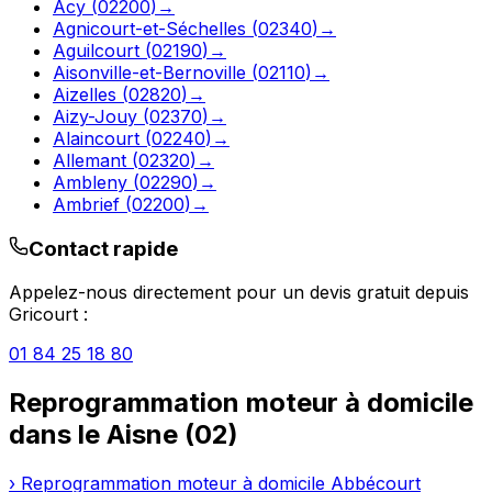
Acy
(
02200
)
→
Agnicourt-et-Séchelles
(
02340
)
→
Aguilcourt
(
02190
)
→
Aisonville-et-Bernoville
(
02110
)
→
Aizelles
(
02820
)
→
Aizy-Jouy
(
02370
)
→
Alaincourt
(
02240
)
→
Allemant
(
02320
)
→
Ambleny
(
02290
)
→
Ambrief
(
02200
)
→
Contact rapide
Appelez-nous directement pour un devis gratuit depuis
Gricourt
:
01 84 25 18 80
Reprogrammation moteur à domicile
dans le
Aisne
(
02
)
›
Reprogrammation moteur à domicile
Abbécourt