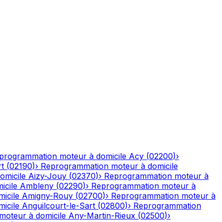
programmation moteur à domicile
Acy
(
02200
)
›
rt
(
02190
)
›
Reprogrammation moteur à domicile
omicile
Aizy-Jouy
(
02370
)
›
Reprogrammation moteur à
icile
Ambleny
(
02290
)
›
Reprogrammation moteur à
icile
Amigny-Rouy
(
02700
)
›
Reprogrammation moteur à
icile
Anguilcourt-le-Sart
(
02800
)
›
Reprogrammation
oteur à domicile
Any-Martin-Rieux
(
02500
)
›