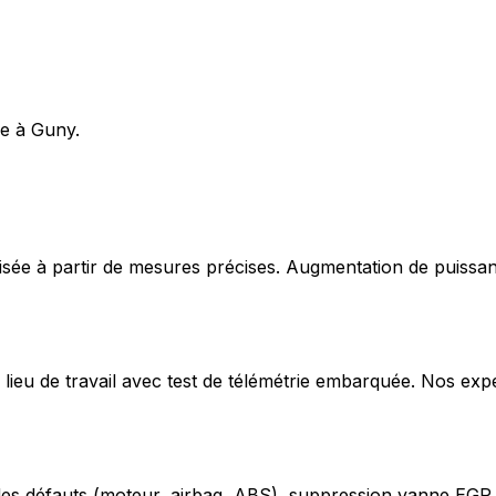
le à Guny.
ée à partir de mesures précises. Augmentation de puissan
lieu de travail avec test de télémétrie embarquée. Nos exp
odes défauts (moteur, airbag, ABS), suppression vanne EGR,