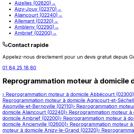
Aizelles
(
02820
)
→
Aizy-Jouy
(
02370
)
→
Alaincourt
(
02240
)
→
Allemant
(
02320
)
→
Ambleny
(
02290
)
→
Ambrief
(
02200
)
→
Contact rapide
Appelez-nous directement pour un devis gratuit depuis
G
01 84 25 18 80
Reprogrammation moteur à domicile
d
›
Reprogrammation moteur à domicile
Abbécourt
(
02300
)
Reprogrammation moteur à domicile
Agnicourt-et-Séchel
Aisonville-et-Bernoville
(
02110
)
›
Reprogrammation moteur
domicile
Alaincourt
(
02240
)
›
Reprogrammation moteur à 
domicile
Ambrief
(
02200
)
›
Reprogrammation moteur à dom
domicile
Ancienville
(
02600
)
›
Reprogrammation moteur à 
moteur à domicile
Anizy-le-Grand
(
02320
)
›
Reprogrammat