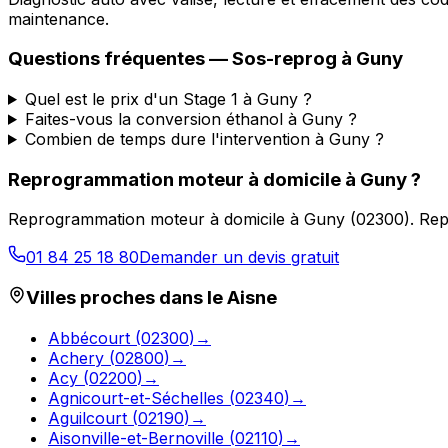
maintenance.
Questions fréquentes —
Sos-reprog
à
Guny
Quel est le prix d'un Stage 1 à Guny ?
Faites-vous la conversion éthanol à Guny ?
Combien de temps dure l'intervention à Guny ?
Reprogrammation moteur à domicile
à
Guny
?
Reprogrammation moteur à domicile
à
Guny
(
02300
).
Rep
01 84 25 18 80
Demander un devis gratuit
Villes proches dans le
Aisne
Abbécourt
(
02300
)
→
Achery
(
02800
)
→
Acy
(
02200
)
→
Agnicourt-et-Séchelles
(
02340
)
→
Aguilcourt
(
02190
)
→
Aisonville-et-Bernoville
(
02110
)
→