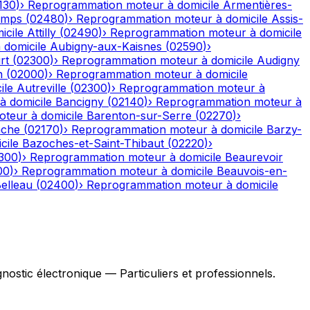
130
)
›
Reprogrammation moteur à domicile
Armentières-
emps
(
02480
)
›
Reprogrammation moteur à domicile
Assis-
icile
Attilly
(
02490
)
›
Reprogrammation moteur à domicile
domicile
Aubigny-aux-Kaisnes
(
02590
)
›
rt
(
02300
)
›
Reprogrammation moteur à domicile
Audigny
n
(
02000
)
›
Reprogrammation moteur à domicile
ile
Autreville
(
02300
)
›
Reprogrammation moteur à
 domicile
Bancigny
(
02140
)
›
Reprogrammation moteur à
teur à domicile
Barenton-sur-Serre
(
02270
)
›
ache
(
02170
)
›
Reprogrammation moteur à domicile
Barzy-
cile
Bazoches-et-Saint-Thibaut
(
02220
)
›
300
)
›
Reprogrammation moteur à domicile
Beaurevoir
00
)
›
Reprogrammation moteur à domicile
Beauvois-en-
elleau
(
02400
)
›
Reprogrammation moteur à domicile
stic électronique — Particuliers et professionnels.