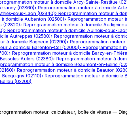
programmation moteur à domicile
Arcy-Sainte-Restitue
(
02
Arrancy
(
02860
)
›
Reprogrammation moteur à domicile
Art
Athies-sous-Laon
(
02840
)
›
Reprogrammation moteur à dom
à domicile
Aubenton
(
02500
)
›
Reprogrammation moteur à 
s
(
02820
)
›
Reprogrammation moteur à domicile
Audignicou
0
)
›
Reprogrammation moteur à domicile
Aulnois-sous-Lao
cile
Autreppes
(
02580
)
›
Reprogrammation moteur à domic
r à domicile
Bagneux
(
02290
)
›
Reprogrammation moteur à
ur à domicile
Barenton-Cel
(
02000
)
›
Reprogrammation mo
700
)
›
Reprogrammation moteur à domicile
Barzy-en-Thiér
Bassoles-Aulers
(
02380
)
›
Reprogrammation moteur à domi
programmation moteur à domicile
Beaumont-en-Beine
(
02
02160
)
›
Reprogrammation moteur à domicile
Beautor
(
028
e
Becquigny
(
02110
)
›
Reprogrammation moteur à domicile
B
Belleu
(
02200
)
grammation moteur, calculateur, boîte de vitesse — Diagno