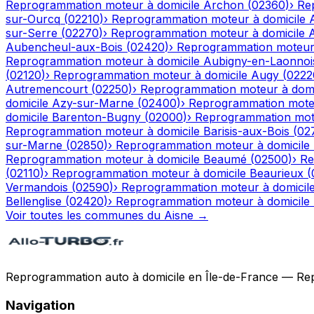
Reprogrammation moteur à domicile
Archon
(
02360
)
›
Re
sur-Ourcq
(
02210
)
›
Reprogrammation moteur à domicile
sur-Serre
(
02270
)
›
Reprogrammation moteur à domicile
Aubencheul-aux-Bois
(
02420
)
›
Reprogrammation moteur 
Reprogrammation moteur à domicile
Aubigny-en-Laonnoi
(
02120
)
›
Reprogrammation moteur à domicile
Augy
(
0222
Autremencourt
(
02250
)
›
Reprogrammation moteur à domi
domicile
Azy-sur-Marne
(
02400
)
›
Reprogrammation moteu
domicile
Barenton-Bugny
(
02000
)
›
Reprogrammation mote
Reprogrammation moteur à domicile
Barisis-aux-Bois
(
02
sur-Marne
(
02850
)
›
Reprogrammation moteur à domicile
Reprogrammation moteur à domicile
Beaumé
(
02500
)
›
Re
(
02110
)
›
Reprogrammation moteur à domicile
Beaurieux
(
Vermandois
(
02590
)
›
Reprogrammation moteur à domicil
Bellenglise
(
02420
)
›
Reprogrammation moteur à domicile
Voir toutes les communes du
Aisne
→
Reprogrammation auto à domicile en Île-de-France — Repro
Navigation