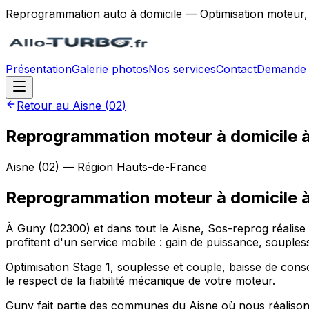
Reprogrammation auto à domicile — Optimisation moteur,
Présentation
Galerie photos
Nos services
Contact
Demande 
Retour au
Aisne
(
02
)
Reprogrammation moteur à domicile 
Aisne
(
02
) — Région
Hauts-de-France
Reprogrammation moteur à domicile
À Guny (02300) et dans tout le Aisne, Sos-reprog réali
profitent d'un service mobile : gain de puissance, soupl
Optimisation Stage 1, souplesse et couple, baisse de cons
le respect de la fiabilité mécanique de votre moteur.
Guny fait partie des communes du Aisne où nous réalisons