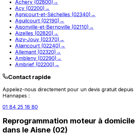
Achery
(
02800
)
→
Acy
(
02200
)
→
Agnicourt-et-Séchelles
(
02340
)
→
Aguilcourt
(
02190
)
→
Aisonville-et-Bernoville
(
02110
)
→
Aizelles
(
02820
)
→
Aizy-Jouy
(
02370
)
→
Alaincourt
(
02240
)
→
Allemant
(
02320
)
→
Ambleny
(
02290
)
→
Ambrief
(
02200
)
→
Contact rapide
Appelez-nous directement pour un devis gratuit depuis
Hannapes
:
01 84 25 18 80
Reprogrammation moteur à domicile
dans le
Aisne
(
02
)