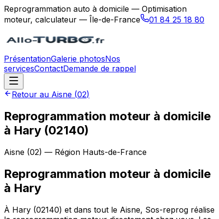
Reprogrammation auto à domicile — Optimisation
moteur, calculateur — Île-de-France
01 84 25 18 80
Présentation
Galerie photos
Nos
services
Contact
Demande de rappel
Retour au
Aisne
(
02
)
Reprogrammation moteur à domicile
à Hary (02140)
Aisne
(
02
) — Région
Hauts-de-France
Reprogrammation moteur à domicile
à
Hary
À Hary (02140) et dans tout le Aisne, Sos-reprog réalise