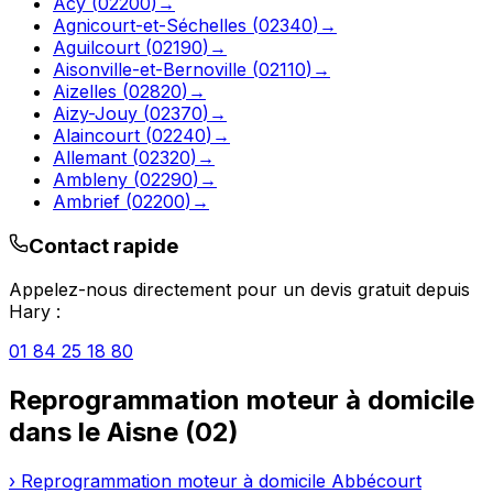
Acy
(
02200
)
→
Agnicourt-et-Séchelles
(
02340
)
→
Aguilcourt
(
02190
)
→
Aisonville-et-Bernoville
(
02110
)
→
Aizelles
(
02820
)
→
Aizy-Jouy
(
02370
)
→
Alaincourt
(
02240
)
→
Allemant
(
02320
)
→
Ambleny
(
02290
)
→
Ambrief
(
02200
)
→
Contact rapide
Appelez-nous directement pour un devis gratuit depuis
Hary
:
01 84 25 18 80
Reprogrammation moteur à domicile
dans le
Aisne
(
02
)
›
Reprogrammation moteur à domicile
Abbécourt