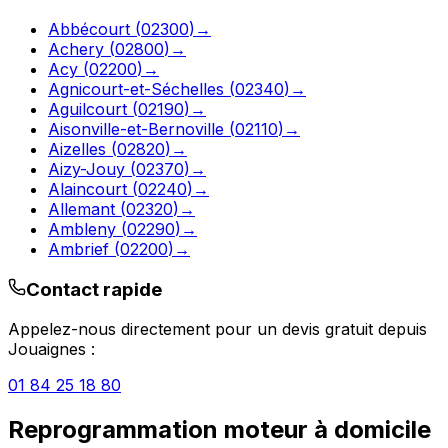
Abbécourt
(
02300
)
→
Achery
(
02800
)
→
Acy
(
02200
)
→
Agnicourt-et-Séchelles
(
02340
)
→
Aguilcourt
(
02190
)
→
Aisonville-et-Bernoville
(
02110
)
→
Aizelles
(
02820
)
→
Aizy-Jouy
(
02370
)
→
Alaincourt
(
02240
)
→
Allemant
(
02320
)
→
Ambleny
(
02290
)
→
Ambrief
(
02200
)
→
Contact rapide
Appelez-nous directement pour un devis gratuit depuis
Jouaignes
:
01 84 25 18 80
Reprogrammation moteur à domicile