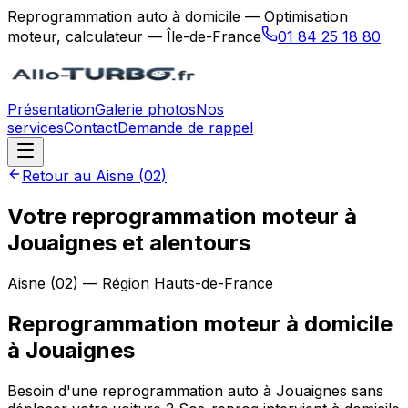
Reprogrammation auto à domicile — Optimisation
moteur, calculateur — Île-de-France
01 84 25 18 80
Présentation
Galerie photos
Nos
services
Contact
Demande de rappel
Retour au
Aisne
(
02
)
Votre reprogrammation moteur à
Jouaignes et alentours
Aisne
(
02
) — Région
Hauts-de-France
Reprogrammation moteur à domicile
à
Jouaignes
Besoin d'une reprogrammation auto à Jouaignes sans