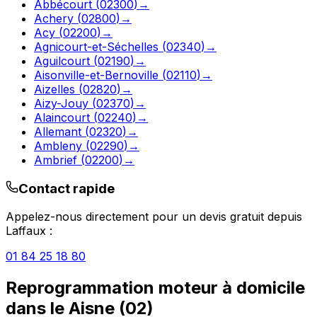
Abbécourt
(
02300
)
→
Achery
(
02800
)
→
Acy
(
02200
)
→
Agnicourt-et-Séchelles
(
02340
)
→
Aguilcourt
(
02190
)
→
Aisonville-et-Bernoville
(
02110
)
→
Aizelles
(
02820
)
→
Aizy-Jouy
(
02370
)
→
Alaincourt
(
02240
)
→
Allemant
(
02320
)
→
Ambleny
(
02290
)
→
Ambrief
(
02200
)
→
Contact rapide
Appelez-nous directement pour un devis gratuit depuis
Laffaux
:
01 84 25 18 80
Reprogrammation moteur à domicile
dans le
Aisne
(
02
)