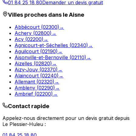
01 84 25 18 80
Demander un devis gratuit
Villes proches dans le
Aisne
Abbécourt
(
02300
)
→
Achery
(
02800
)
→
Acy
(
02200
)
→
Agnicourt-et-Séchelles
(
02340
)
→
Aguilcourt
(
02190
)
→
Aisonville-et-Bernoville
(
02110
)
→
Aizelles
(
02820
)
→
Aizy-Jouy
(
02370
)
→
Alaincourt
(
02240
)
→
Allemant
(
02320
)
→
Ambleny
(
02290
)
→
Ambrief
(
02200
)
→
Contact rapide
Appelez-nous directement pour un devis gratuit depuis
Le Plessier-Huleu
:
01 84 25 18 80