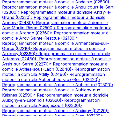
Reprogrammation moteur à domicile
Andelain
(
02800
)
›
Reprogrammation moteur à domicile
Anguilcourt-le-Sart
(
02800
)
›
Reprogrammation moteur à domicile
Anizy-le-
Grand
(
02320
)
›
Reprogrammation moteur à domicile
Annois
(
02480
)
›
Reprogrammation moteur à domicile
Any-Martin-Rieux
(
02500
)
›
Reprogrammation moteur à
domicile
Archon
(
02360
)
›
Reprogrammation moteur à
domicile
Arcy-Sainte-Restitue
(
02130
)
›
Reprogrammation moteur à domicile
Armentières-sur-
Ourcq
(
02210
)
›
Reprogrammation moteur à domicile
Arrancy
(
02860
)
›
Reprogrammation moteur à domicile
Artemps
(
02480
)
›
Reprogrammation moteur à domicile
Assis-sur-Serre
(
02270
)
›
Reprogrammation moteur à
domicile
Athies-sous-Laon
(
02840
)
›
Reprogrammation
moteur à domicile
Attilly
(
02490
)
›
Reprogrammation
moteur à domicile
Aubencheul-aux-Bois
(
02420
)
›
Reprogrammation moteur à domicile
Aubenton
(
02500
)
›
Reprogrammation moteur à domicile
Aubigny-aux-
Kaisnes
(
02590
)
›
Reprogrammation moteur à domicile
Aubigny-en-Laonnois
(
02820
)
›
Reprogrammation
moteur à domicile
Audignicourt
(
02300
)
›
Reprogrammation moteur à domicile
Audigny
(
02120
)
›
Reprogrammation moteur à domicile
Augy
(
02220
)
›