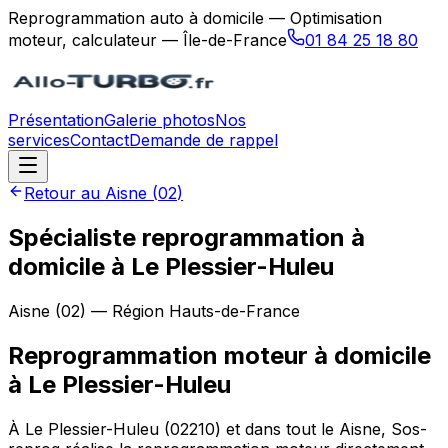
Reprogrammation auto à domicile — Optimisation
moteur, calculateur — Île-de-France
01 84 25 18 80
Présentation
Galerie photos
Nos
services
Contact
Demande de rappel
Retour au
Aisne
(
02
)
Spécialiste reprogrammation à
domicile à Le Plessier-Huleu
Aisne
(
02
) — Région
Hauts-de-France
Reprogrammation moteur à domicile
à
Le Plessier-Huleu
À Le Plessier-Huleu (02210) et dans tout le Aisne, Sos-