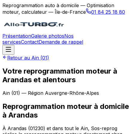
Reprogrammation auto à domicile — Optimisation
moteur, calculateur — Île-de-France
01 84 25 18 80
Présentation
Galerie photos
Nos
services
Contact
Demande de rappel
Retour au
Ain
(
01
)
Votre reprogrammation moteur à
Arandas et alentours
Ain
(
01
) — Région
Auvergne-Rhône-Alpes
Reprogrammation moteur à domicile
à
Arandas
À Arandas (01230) et dans tout le Ain, Sos-reprog