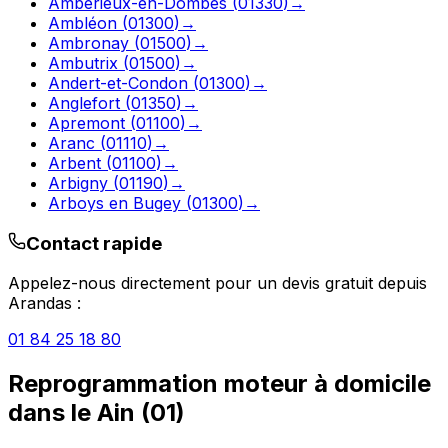
Ambérieux-en-Dombes
(
01330
)
→
Ambléon
(
01300
)
→
Ambronay
(
01500
)
→
Ambutrix
(
01500
)
→
Andert-et-Condon
(
01300
)
→
Anglefort
(
01350
)
→
Apremont
(
01100
)
→
Aranc
(
01110
)
→
Arbent
(
01100
)
→
Arbigny
(
01190
)
→
Arboys en Bugey
(
01300
)
→
Contact rapide
Appelez-nous directement pour un devis gratuit depuis
Arandas
:
01 84 25 18 80
Reprogrammation moteur à domicile
dans le
Ain
(
01
)