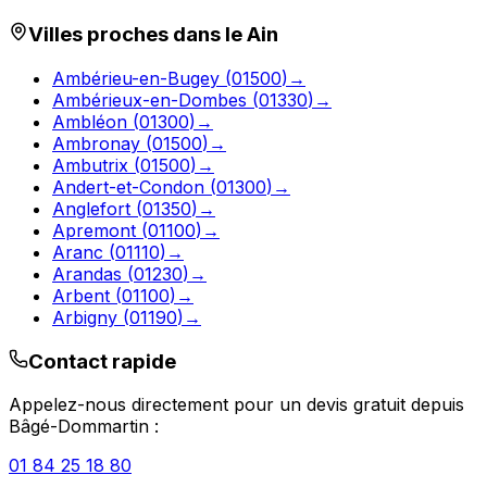
Villes proches dans le
Ain
Ambérieu-en-Bugey
(
01500
)
→
Ambérieux-en-Dombes
(
01330
)
→
Ambléon
(
01300
)
→
Ambronay
(
01500
)
→
Ambutrix
(
01500
)
→
Andert-et-Condon
(
01300
)
→
Anglefort
(
01350
)
→
Apremont
(
01100
)
→
Aranc
(
01110
)
→
Arandas
(
01230
)
→
Arbent
(
01100
)
→
Arbigny
(
01190
)
→
Contact rapide
Appelez-nous directement pour un devis gratuit depuis
Bâgé-Dommartin
:
01 84 25 18 80