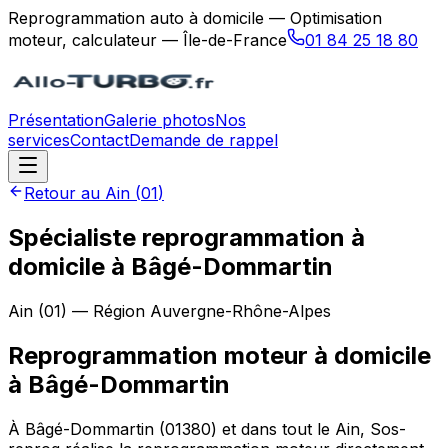
Reprogrammation auto à domicile — Optimisation
moteur, calculateur — Île-de-France
01 84 25 18 80
Présentation
Galerie photos
Nos
services
Contact
Demande de rappel
Retour au
Ain
(
01
)
Spécialiste reprogrammation à
domicile à Bâgé-Dommartin
Ain
(
01
) — Région
Auvergne-Rhône-Alpes
Reprogrammation moteur à domicile
à
Bâgé-Dommartin
À Bâgé-Dommartin (01380) et dans tout le Ain, Sos-