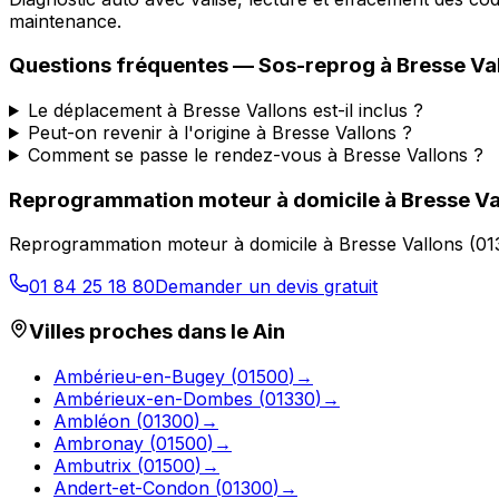
maintenance.
Questions fréquentes —
Sos-reprog
à
Bresse Va
Le déplacement à Bresse Vallons est-il inclus ?
Peut-on revenir à l'origine à Bresse Vallons ?
Comment se passe le rendez-vous à Bresse Vallons ?
Reprogrammation moteur à domicile
à
Bresse Va
Reprogrammation moteur à domicile
à
Bresse Vallons
(
01
01 84 25 18 80
Demander un devis gratuit
Villes proches dans le
Ain
Ambérieu-en-Bugey
(
01500
)
→
Ambérieux-en-Dombes
(
01330
)
→
Ambléon
(
01300
)
→
Ambronay
(
01500
)
→
Ambutrix
(
01500
)
→
Andert-et-Condon
(
01300
)
→