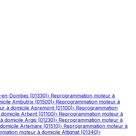
-en-Dombes
(
01330
)
›
Reprogrammation moteur à
icile
Ambutrix
(
01500
)
›
Reprogrammation moteur à
r à domicile
Apremont
(
01100
)
›
Reprogrammation
domicile
Arbent
(
01100
)
›
Reprogrammation moteur à
à domicile
Argis
(
01230
)
›
Reprogrammation moteur à
domicile
Artemare
(
01510
)
›
Reprogrammation moteur à
mation moteur à domicile
Attignat
(
01340
)
›