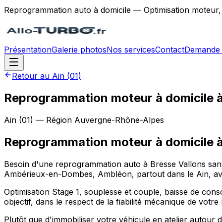
Reprogrammation auto à domicile — Optimisation moteur,
Présentation
Galerie photos
Nos services
Contact
Demande 
Retour au
Ain
(
01
)
Reprogrammation moteur à domicile à
Ain
(
01
) — Région
Auvergne-Rhône-Alpes
Reprogrammation moteur à domicile
Besoin d'une reprogrammation auto à Bresse Vallons sans
Ambérieux-en-Dombes, Ambléon, partout dans le Ain, ave
Optimisation Stage 1, souplesse et couple, baisse de con
objectif, dans le respect de la fiabilité mécanique de votre
Plutôt que d'immobiliser votre véhicule en atelier auto