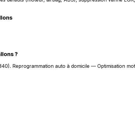
llons
llons
?
340
).
Reprogrammation auto à domicile — Optimisation mot