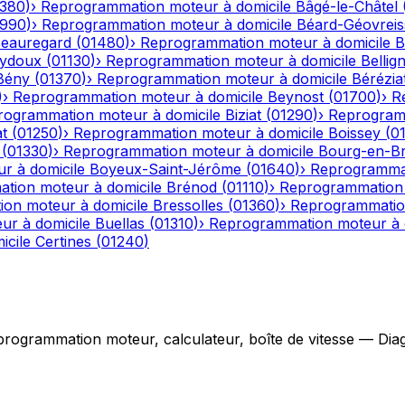
1380
)
›
Reprogrammation moteur à domicile
Bâgé-le-Châtel
1990
)
›
Reprogrammation moteur à domicile
Béard-Géovreiss
eauregard
(
01480
)
›
Reprogrammation moteur à domicile
B
eydoux
(
01130
)
›
Reprogrammation moteur à domicile
Bellig
Bény
(
01370
)
›
Reprogrammation moteur à domicile
Bérézia
)
›
Reprogrammation moteur à domicile
Beynost
(
01700
)
›
R
rogrammation moteur à domicile
Biziat
(
01290
)
›
Reprogramm
t
(
01250
)
›
Reprogrammation moteur à domicile
Boissey
(
0
(
01330
)
›
Reprogrammation moteur à domicile
Bourg-en-B
r à domicile
Boyeux-Saint-Jérôme
(
01640
)
›
Reprogrammat
tion moteur à domicile
Brénod
(
01110
)
›
Reprogrammation 
on moteur à domicile
Bressolles
(
01360
)
›
Reprogrammation
r à domicile
Buellas
(
01310
)
›
Reprogrammation moteur à 
icile
Certines
(
01240
)
grammation moteur, calculateur, boîte de vitesse — Diagno