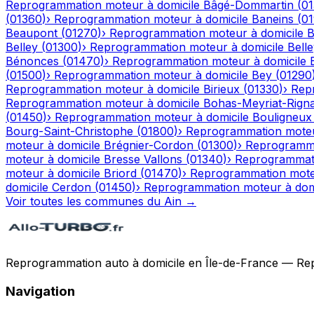
Reprogrammation moteur à domicile
Bâgé-Dommartin
(
0
(
01360
)
›
Reprogrammation moteur à domicile
Baneins
(
0
Beaupont
(
01270
)
›
Reprogrammation moteur à domicile
B
Belley
(
01300
)
›
Reprogrammation moteur à domicile
Bell
Bénonces
(
01470
)
›
Reprogrammation moteur à domicile
(
01500
)
›
Reprogrammation moteur à domicile
Bey
(
01290
Reprogrammation moteur à domicile
Birieux
(
01330
)
›
Rep
Reprogrammation moteur à domicile
Bohas-Meyriat-Rigna
(
01450
)
›
Reprogrammation moteur à domicile
Bouligneux
Bourg-Saint-Christophe
(
01800
)
›
Reprogrammation moteu
moteur à domicile
Brégnier-Cordon
(
01300
)
›
Reprogramma
moteur à domicile
Bresse Vallons
(
01340
)
›
Reprogrammati
moteur à domicile
Briord
(
01470
)
›
Reprogrammation moteu
domicile
Cerdon
(
01450
)
›
Reprogrammation moteur à dom
Voir toutes les communes du
Ain
→
Reprogrammation auto à domicile en Île-de-France — Repro
Navigation