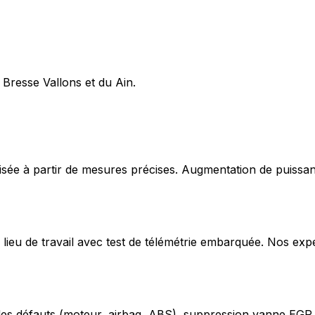
 Bresse Vallons et du Ain.
ée à partir de mesures précises. Augmentation de puissan
lieu de travail avec test de télémétrie embarquée. Nos exp
odes défauts (moteur, airbag, ABS), suppression vanne EGR,