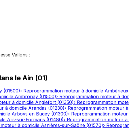
esse Vallons
:
ans le
Ain
(
01
)
y
(
01500
)
›
Reprogrammation moteur à domicile
Ambérieux
micile
Ambronay
(
01500
)
›
Reprogrammation moteur à dom
eur à domicile
Anglefort
(
01350
)
›
Reprogrammation moteu
r à domicile
Arandas
(
01230
)
›
Reprogrammation moteur à 
icile
Arboys en Bugey
(
01300
)
›
Reprogrammation moteur 
ile
Ars-sur-Formans
(
01480
)
›
Reprogrammation moteur à 
moteur à domicile
Asnières-sur-Saône
(
01570
)
›
Reprogram