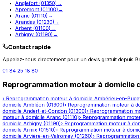
Anglefort
(
01350
)
→
Apremont
(
01100
)
→
Aranc
(
01110
)
→
Arandas
(
01230
)
→
Arbent
(
01100
)
→
Arbigny
(
01190
)
→
Contact rapide
Appelez-nous directement pour un devis gratuit depuis
Br
01 84 25 18 80
Reprogrammation moteur à domicile
d
›
Reprogrammation moteur à domicile
Ambérieu-en-Buge
domicile
Ambléon
(
01300
)
›
Reprogrammation moteur à do
domicile
Andert-et-Condon
(
01300
)
›
Reprogrammation mot
moteur à domicile
Aranc
(
01110
)
›
Reprogrammation moteu
domicile
Arbigny
(
01190
)
›
Reprogrammation moteur à dom
domicile
Armix
(
01510
)
›
Reprogrammation moteur à domic
domicile
Arvière-en-Valromey
(
01260
)
›
Reprogrammation 