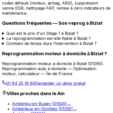
codes défauts (moteur, airbag, ABS), suppression
vanne EGR, nettoyage FAP, remise à zéro indicateurs de
maintenance.
Questions fréquentes —
Sos-reprog
à
Biziat
Quel est le prix d'un Stage 1 à Biziat ?
La reprogrammation est-elle fiable à Biziat ?
Combien de temps dure l'intervention à Biziat ?
Reprogrammation moteur à domicile
à
Biziat
?
Reprogrammation moteur à domicile
à
Biziat
(
01290
).
Reprogrammation auto à domicile — Optimisation
moteur, calculateur — Île-de-France
01 84 25 18 80
Demander un devis gratuit
Villes proches dans le
Ain
Ambérieu-en-Bugey
(
01500
)
→
Ambérieux-en-Dombes
(
01330
)
→