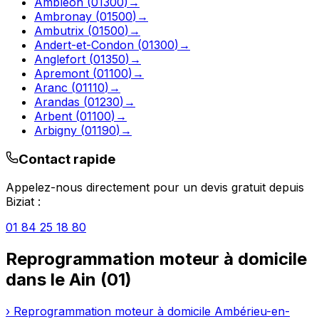
Ambléon
(
01300
)
→
Ambronay
(
01500
)
→
Ambutrix
(
01500
)
→
Andert-et-Condon
(
01300
)
→
Anglefort
(
01350
)
→
Apremont
(
01100
)
→
Aranc
(
01110
)
→
Arandas
(
01230
)
→
Arbent
(
01100
)
→
Arbigny
(
01190
)
→
Contact rapide
Appelez-nous directement pour un devis gratuit depuis
Biziat
:
01 84 25 18 80
Reprogrammation moteur à domicile
dans le
Ain
(
01
)
›
Reprogrammation moteur à domicile
Ambérieu-en-