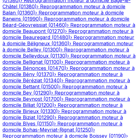
(
01380
)
›
Reprogrammation moteur à domicile
Bâgé-le-
Châtel
(
01380
)
›
Reprogrammation moteur à domicile
Balan
(
01360
)
›
Reprogrammation moteur à domicile
Baneins
(
01990
)
›
Reprogrammation moteur à domicile
Béard-Géovreissiat
(
01460
)
›
Reprogrammation moteur à
domicile
Beaupont
(
01270
)
›
Reprogrammation moteur à
domicile
Beauregard
(
01480
)
›
Reprogrammation moteur
à domicile
Béligneux
(
01360
)
›
Reprogrammation moteur
à domicile
Belley
(
01300
)
›
Reprogrammation moteur à
domicile
Belleydoux
(
01130
)
›
Reprogrammation moteur à
domicile
Bellignat
(
01100
)
›
Reprogrammation moteur à
domicile
Bénonces
(
01470
)
›
Reprogrammation moteur à
domicile
Bény
(
01370
)
›
Reprogrammation moteur à
domicile
Béréziat
(
01340
)
›
Reprogrammation moteur à
domicile
Bettant
(
01500
)
›
Reprogrammation moteur à
domicile
Bey
(
01290
)
›
Reprogrammation moteur à
domicile
Beynost
(
01700
)
›
Reprogrammation moteur à
domicile
Billiat
(
01200
)
›
Reprogrammation moteur à
domicile
Birieux
(
01330
)
›
Reprogrammation moteur à
domicile
Biziat
(
01290
)
›
Reprogrammation moteur à
domicile
Blyes
(
01150
)
›
Reprogrammation moteur à
domicile
Bohas-Meyriat-Rignat
(
01250
)
›
Reprogrammation moteur à domicile
Boissey
(
01190
)
›