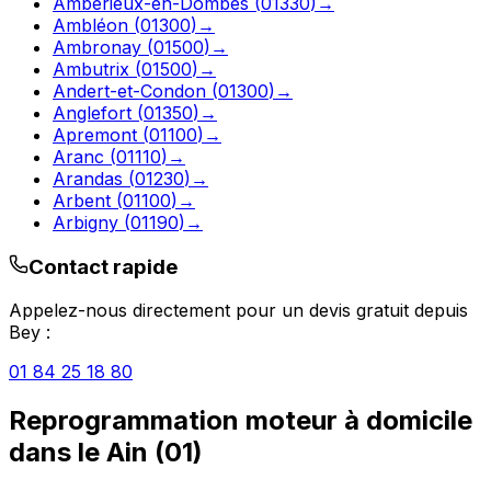
Ambérieux-en-Dombes
(
01330
)
→
Ambléon
(
01300
)
→
Ambronay
(
01500
)
→
Ambutrix
(
01500
)
→
Andert-et-Condon
(
01300
)
→
Anglefort
(
01350
)
→
Apremont
(
01100
)
→
Aranc
(
01110
)
→
Arandas
(
01230
)
→
Arbent
(
01100
)
→
Arbigny
(
01190
)
→
Contact rapide
Appelez-nous directement pour un devis gratuit depuis
Bey
:
01 84 25 18 80
Reprogrammation moteur à domicile
dans le
Ain
(
01
)