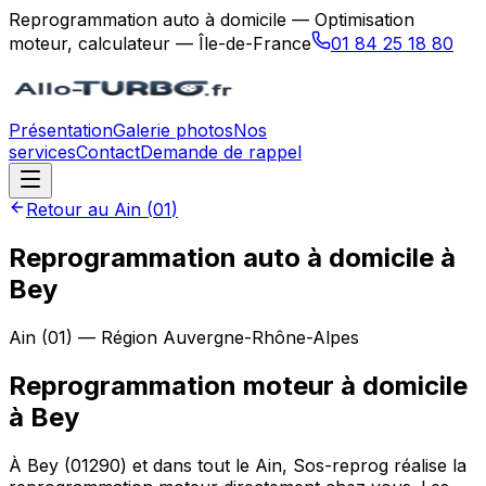
Reprogrammation auto à domicile — Optimisation
moteur, calculateur — Île-de-France
01 84 25 18 80
Présentation
Galerie photos
Nos
services
Contact
Demande de rappel
Retour au
Ain
(
01
)
Reprogrammation auto à domicile à
Bey
Ain
(
01
) — Région
Auvergne-Rhône-Alpes
Reprogrammation moteur à domicile
à
Bey
À Bey (01290) et dans tout le Ain, Sos-reprog réalise la