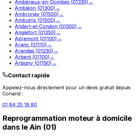
Ambérieux-en-Dombes
(
01330
)
→
Ambléon
(
01300
)
→
Ambronay
(
01500
)
→
Ambutrix
(
01500
)
→
Andert-et-Condon
(
01300
)
→
Anglefort
(
01350
)
→
Apremont
(
01100
)
→
Aranc
(
01110
)
→
Arandas
(
01230
)
→
Arbent
(
01100
)
→
Arbigny
(
01190
)
→
Contact rapide
Appelez-nous directement pour un devis gratuit depuis
Conand
:
01 84 25 18 80
Reprogrammation moteur à domicile
dans le
Ain
(
01
)