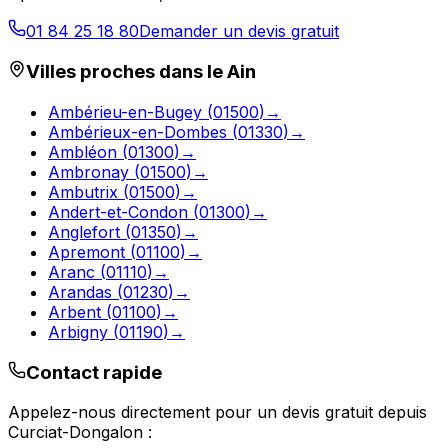
01 84 25 18 80
Demander un devis gratuit
Villes proches dans le
Ain
Ambérieu-en-Bugey
(
01500
)
→
Ambérieux-en-Dombes
(
01330
)
→
Ambléon
(
01300
)
→
Ambronay
(
01500
)
→
Ambutrix
(
01500
)
→
Andert-et-Condon
(
01300
)
→
Anglefort
(
01350
)
→
Apremont
(
01100
)
→
Aranc
(
01110
)
→
Arandas
(
01230
)
→
Arbent
(
01100
)
→
Arbigny
(
01190
)
→
Contact rapide
Appelez-nous directement pour un devis gratuit depuis
Curciat-Dongalon
: