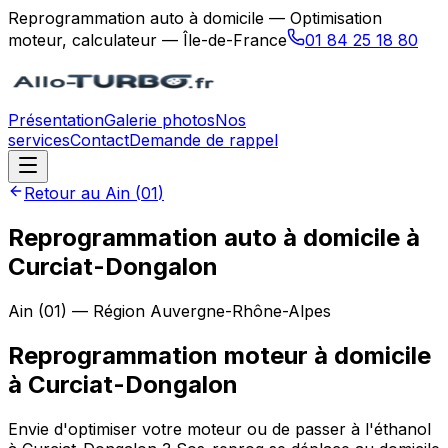
Reprogrammation auto à domicile — Optimisation
moteur, calculateur — Île-de-France
01 84 25 18 80
Présentation
Galerie photos
Nos
services
Contact
Demande de rappel
Retour au
Ain
(
01
)
Reprogrammation auto à domicile à
Curciat-Dongalon
Ain
(
01
) — Région
Auvergne-Rhône-Alpes
Reprogrammation moteur à domicile
à
Curciat-Dongalon
Envie d'optimiser votre moteur ou de passer à l'éthanol