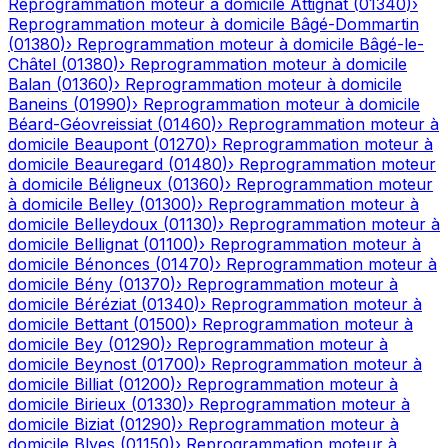
Reprogrammation moteur à domicile
Attignat
(
01340
)
›
Reprogrammation moteur à domicile
Bâgé-Dommartin
(
01380
)
›
Reprogrammation moteur à domicile
Bâgé-le-
Châtel
(
01380
)
›
Reprogrammation moteur à domicile
Balan
(
01360
)
›
Reprogrammation moteur à domicile
Baneins
(
01990
)
›
Reprogrammation moteur à domicile
Béard-Géovreissiat
(
01460
)
›
Reprogrammation moteur à
domicile
Beaupont
(
01270
)
›
Reprogrammation moteur à
domicile
Beauregard
(
01480
)
›
Reprogrammation moteur
à domicile
Béligneux
(
01360
)
›
Reprogrammation moteur
à domicile
Belley
(
01300
)
›
Reprogrammation moteur à
domicile
Belleydoux
(
01130
)
›
Reprogrammation moteur à
domicile
Bellignat
(
01100
)
›
Reprogrammation moteur à
domicile
Bénonces
(
01470
)
›
Reprogrammation moteur à
domicile
Bény
(
01370
)
›
Reprogrammation moteur à
domicile
Béréziat
(
01340
)
›
Reprogrammation moteur à
domicile
Bettant
(
01500
)
›
Reprogrammation moteur à
domicile
Bey
(
01290
)
›
Reprogrammation moteur à
domicile
Beynost
(
01700
)
›
Reprogrammation moteur à
domicile
Billiat
(
01200
)
›
Reprogrammation moteur à
domicile
Birieux
(
01330
)
›
Reprogrammation moteur à
domicile
Biziat
(
01290
)
›
Reprogrammation moteur à
domicile
Blyes
(
01150
)
›
Reprogrammation moteur à