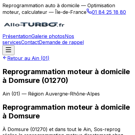
Reprogrammation auto à domicile — Optimisation
moteur, calculateur — Île-de-France
01 84 25 18 80
Présentation
Galerie photos
Nos
services
Contact
Demande de rappel
Retour au
Ain
(
01
)
Reprogrammation moteur à domicile
à Domsure (01270)
Ain
(
01
) — Région
Auvergne-Rhône-Alpes
Reprogrammation moteur à domicile
à
Domsure
À Domsure (01270) et dans tout le Ain, Sos-reprog