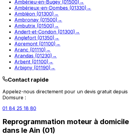
Ambérieu-en-Bugey
(
01500
)
→
Ambérieux-en-Dombes
(
01330
)
→
Ambléon
(
01300
)
→
Ambronay
(
01500
)
→
Ambutrix
(
01500
)
→
Andert-et-Condon
(
01300
)
→
Anglefort
(
01350
)
→
Apremont
(
01100
)
→
Aranc
(
01110
)
→
Arandas
(
01230
)
→
Arbent
(
01100
)
→
Arbigny
(
01190
)
→
Contact rapide
Appelez-nous directement pour un devis gratuit depuis
Domsure
:
01 84 25 18 80
Reprogrammation moteur à domicile
dans le
Ain
(
01
)