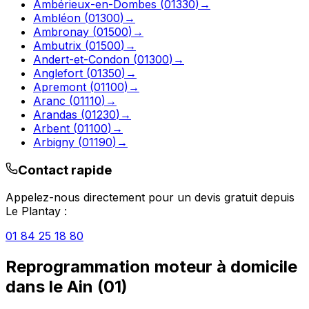
Ambérieux-en-Dombes
(
01330
)
→
Ambléon
(
01300
)
→
Ambronay
(
01500
)
→
Ambutrix
(
01500
)
→
Andert-et-Condon
(
01300
)
→
Anglefort
(
01350
)
→
Apremont
(
01100
)
→
Aranc
(
01110
)
→
Arandas
(
01230
)
→
Arbent
(
01100
)
→
Arbigny
(
01190
)
→
Contact rapide
Appelez-nous directement pour un devis gratuit depuis
Le Plantay
:
01 84 25 18 80
Reprogrammation moteur à domicile
dans le
Ain
(
01
)