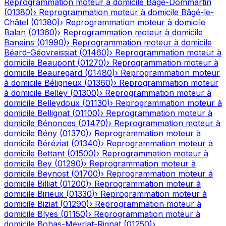
Reprogrammation moteur à domicile
Bâgé-Dommartin
(
01380
)
›
Reprogrammation moteur à domicile
Bâgé-le-
Châtel
(
01380
)
›
Reprogrammation moteur à domicile
Balan
(
01360
)
›
Reprogrammation moteur à domicile
Baneins
(
01990
)
›
Reprogrammation moteur à domicile
Béard-Géovreissiat
(
01460
)
›
Reprogrammation moteur à
domicile
Beaupont
(
01270
)
›
Reprogrammation moteur à
domicile
Beauregard
(
01480
)
›
Reprogrammation moteur
à domicile
Béligneux
(
01360
)
›
Reprogrammation moteur
à domicile
Belley
(
01300
)
›
Reprogrammation moteur à
domicile
Belleydoux
(
01130
)
›
Reprogrammation moteur à
domicile
Bellignat
(
01100
)
›
Reprogrammation moteur à
domicile
Bénonces
(
01470
)
›
Reprogrammation moteur à
domicile
Bény
(
01370
)
›
Reprogrammation moteur à
domicile
Béréziat
(
01340
)
›
Reprogrammation moteur à
domicile
Bettant
(
01500
)
›
Reprogrammation moteur à
domicile
Bey
(
01290
)
›
Reprogrammation moteur à
domicile
Beynost
(
01700
)
›
Reprogrammation moteur à
domicile
Billiat
(
01200
)
›
Reprogrammation moteur à
domicile
Birieux
(
01330
)
›
Reprogrammation moteur à
domicile
Biziat
(
01290
)
›
Reprogrammation moteur à
domicile
Blyes
(
01150
)
›
Reprogrammation moteur à
domicile
Bohas-Meyriat-Rignat
(
01250
)
›