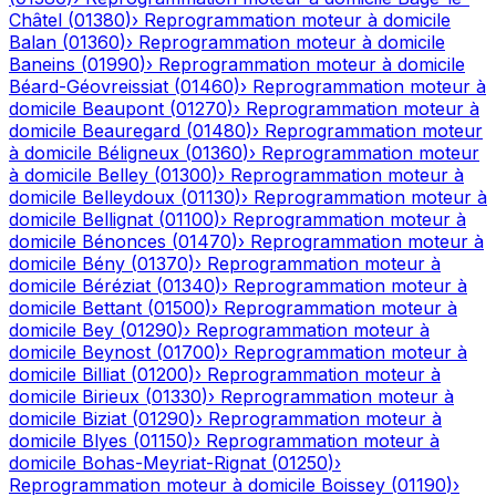
Châtel
(
01380
)
›
Reprogrammation moteur à domicile
Balan
(
01360
)
›
Reprogrammation moteur à domicile
Baneins
(
01990
)
›
Reprogrammation moteur à domicile
Béard-Géovreissiat
(
01460
)
›
Reprogrammation moteur à
domicile
Beaupont
(
01270
)
›
Reprogrammation moteur à
domicile
Beauregard
(
01480
)
›
Reprogrammation moteur
à domicile
Béligneux
(
01360
)
›
Reprogrammation moteur
à domicile
Belley
(
01300
)
›
Reprogrammation moteur à
domicile
Belleydoux
(
01130
)
›
Reprogrammation moteur à
domicile
Bellignat
(
01100
)
›
Reprogrammation moteur à
domicile
Bénonces
(
01470
)
›
Reprogrammation moteur à
domicile
Bény
(
01370
)
›
Reprogrammation moteur à
domicile
Béréziat
(
01340
)
›
Reprogrammation moteur à
domicile
Bettant
(
01500
)
›
Reprogrammation moteur à
domicile
Bey
(
01290
)
›
Reprogrammation moteur à
domicile
Beynost
(
01700
)
›
Reprogrammation moteur à
domicile
Billiat
(
01200
)
›
Reprogrammation moteur à
domicile
Birieux
(
01330
)
›
Reprogrammation moteur à
domicile
Biziat
(
01290
)
›
Reprogrammation moteur à
domicile
Blyes
(
01150
)
›
Reprogrammation moteur à
domicile
Bohas-Meyriat-Rignat
(
01250
)
›
Reprogrammation moteur à domicile
Boissey
(
01190
)
›