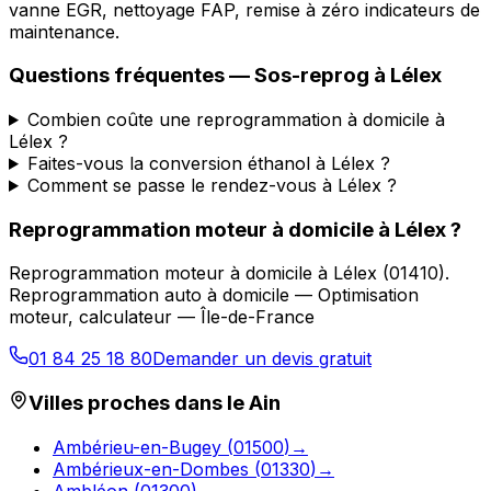
vanne EGR, nettoyage FAP, remise à zéro indicateurs de
maintenance.
Questions fréquentes —
Sos-reprog
à
Lélex
Combien coûte une reprogrammation à domicile à
Lélex ?
Faites-vous la conversion éthanol à Lélex ?
Comment se passe le rendez-vous à Lélex ?
Reprogrammation moteur à domicile
à
Lélex
?
Reprogrammation moteur à domicile
à
Lélex
(
01410
).
Reprogrammation auto à domicile — Optimisation
moteur, calculateur — Île-de-France
01 84 25 18 80
Demander un devis gratuit
Villes proches dans le
Ain
Ambérieu-en-Bugey
(
01500
)
→
Ambérieux-en-Dombes
(
01330
)
→
Ambléon
(
01300
)
→