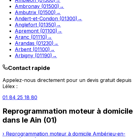
Ambronay
(
01500
)
→
Ambutrix
(
01500
)
→
Andert-et-Condon
(
01300
)
→
Anglefort
(
01350
)
→
Apremont
(
01100
)
→
Aranc
(
01110
)
→
Arandas
(
01230
)
→
Arbent
(
01100
)
→
Arbigny
(
01190
)
→
Contact rapide
Appelez-nous directement pour un devis gratuit depuis
Lélex
:
01 84 25 18 80
Reprogrammation moteur à domicile
dans le
Ain
(
01
)
›
Reprogrammation moteur à domicile
Ambérieu-en-