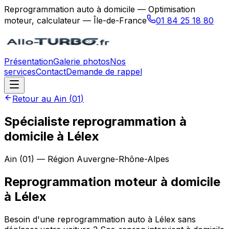
Reprogrammation auto à domicile — Optimisation
moteur, calculateur — Île-de-France
01 84 25 18 80
Présentation
Galerie photos
Nos
services
Contact
Demande de rappel
Retour au
Ain
(
01
)
Spécialiste reprogrammation à
domicile à Lélex
Ain
(
01
) — Région
Auvergne-Rhône-Alpes
Reprogrammation moteur à domicile
à
Lélex
Besoin d'une reprogrammation auto à Lélex sans