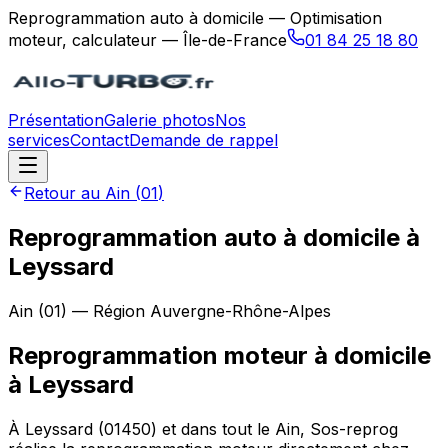
Reprogrammation auto à domicile — Optimisation
moteur, calculateur — Île-de-France
01 84 25 18 80
Présentation
Galerie photos
Nos
services
Contact
Demande de rappel
Retour au
Ain
(
01
)
Reprogrammation auto à domicile à
Leyssard
Ain
(
01
) — Région
Auvergne-Rhône-Alpes
Reprogrammation moteur à domicile
à
Leyssard
À Leyssard (01450) et dans tout le Ain, Sos-reprog