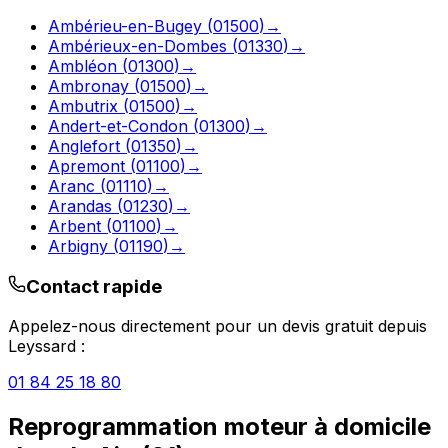
Ambérieu-en-Bugey
(
01500
)
→
Ambérieux-en-Dombes
(
01330
)
→
Ambléon
(
01300
)
→
Ambronay
(
01500
)
→
Ambutrix
(
01500
)
→
Andert-et-Condon
(
01300
)
→
Anglefort
(
01350
)
→
Apremont
(
01100
)
→
Aranc
(
01110
)
→
Arandas
(
01230
)
→
Arbent
(
01100
)
→
Arbigny
(
01190
)
→
Contact rapide
Appelez-nous directement pour un devis gratuit depuis
Leyssard
:
01 84 25 18 80
Reprogrammation moteur à domicile