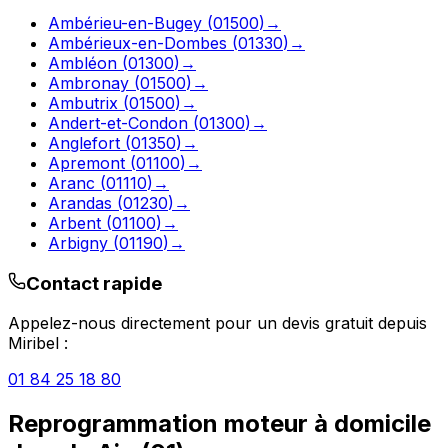
Ambérieu-en-Bugey
(
01500
)
→
Ambérieux-en-Dombes
(
01330
)
→
Ambléon
(
01300
)
→
Ambronay
(
01500
)
→
Ambutrix
(
01500
)
→
Andert-et-Condon
(
01300
)
→
Anglefort
(
01350
)
→
Apremont
(
01100
)
→
Aranc
(
01110
)
→
Arandas
(
01230
)
→
Arbent
(
01100
)
→
Arbigny
(
01190
)
→
Contact rapide
Appelez-nous directement pour un devis gratuit depuis
Miribel
:
01 84 25 18 80
Reprogrammation moteur à domicile