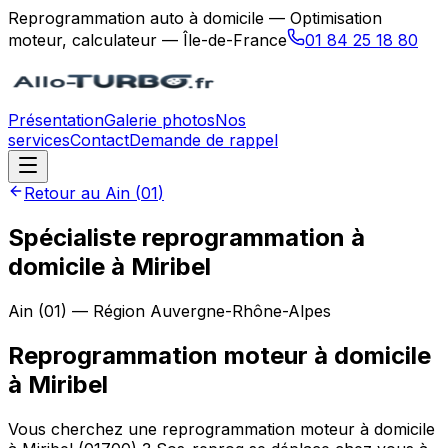
Reprogrammation auto à domicile — Optimisation
moteur, calculateur — Île-de-France
01 84 25 18 80
Présentation
Galerie photos
Nos
services
Contact
Demande de rappel
Retour au
Ain
(
01
)
Spécialiste reprogrammation à
domicile à Miribel
Ain
(
01
) — Région
Auvergne-Rhône-Alpes
Reprogrammation moteur à domicile
à
Miribel
Vous cherchez une reprogrammation moteur à domicile