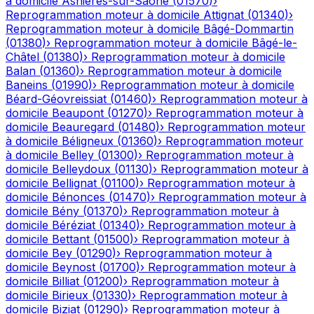
à domicile
Asnières-sur-Saône
(
01570
)
›
Reprogrammation moteur à domicile
Attignat
(
01340
)
›
Reprogrammation moteur à domicile
Bâgé-Dommartin
(
01380
)
›
Reprogrammation moteur à domicile
Bâgé-le-
Châtel
(
01380
)
›
Reprogrammation moteur à domicile
Balan
(
01360
)
›
Reprogrammation moteur à domicile
Baneins
(
01990
)
›
Reprogrammation moteur à domicile
Béard-Géovreissiat
(
01460
)
›
Reprogrammation moteur à
domicile
Beaupont
(
01270
)
›
Reprogrammation moteur à
domicile
Beauregard
(
01480
)
›
Reprogrammation moteur
à domicile
Béligneux
(
01360
)
›
Reprogrammation moteur
à domicile
Belley
(
01300
)
›
Reprogrammation moteur à
domicile
Belleydoux
(
01130
)
›
Reprogrammation moteur à
domicile
Bellignat
(
01100
)
›
Reprogrammation moteur à
domicile
Bénonces
(
01470
)
›
Reprogrammation moteur à
domicile
Bény
(
01370
)
›
Reprogrammation moteur à
domicile
Béréziat
(
01340
)
›
Reprogrammation moteur à
domicile
Bettant
(
01500
)
›
Reprogrammation moteur à
domicile
Bey
(
01290
)
›
Reprogrammation moteur à
domicile
Beynost
(
01700
)
›
Reprogrammation moteur à
domicile
Billiat
(
01200
)
›
Reprogrammation moteur à
domicile
Birieux
(
01330
)
›
Reprogrammation moteur à
domicile
Biziat
(
01290
)
›
Reprogrammation moteur à