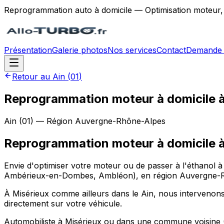
Reprogrammation auto à domicile — Optimisation moteur,
Présentation
Galerie photos
Nos services
Contact
Demande 
Retour au
Ain
(
01
)
Reprogrammation moteur à domicile à
Ain
(
01
) — Région
Auvergne-Rhône-Alpes
Reprogrammation moteur à domicile
Envie d'optimiser votre moteur ou de passer à l'éthanol 
Ambérieux-en-Dombes, Ambléon), en région Auvergne-Rh
À Misérieux comme ailleurs dans le Ain, nous intervenons
directement sur votre véhicule.
Automobiliste à Misérieux ou dans une commune voisine 