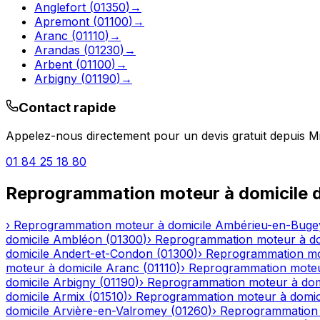
Anglefort
(
01350
)
→
Apremont
(
01100
)
→
Aranc
(
01110
)
→
Arandas
(
01230
)
→
Arbent
(
01100
)
→
Arbigny
(
01190
)
→
Contact rapide
Appelez-nous directement pour un devis gratuit depuis
M
01 84 25 18 80
Reprogrammation moteur à domicile
d
›
Reprogrammation moteur à domicile
Ambérieu-en-Buge
domicile
Ambléon
(
01300
)
›
Reprogrammation moteur à do
domicile
Andert-et-Condon
(
01300
)
›
Reprogrammation mot
moteur à domicile
Aranc
(
01110
)
›
Reprogrammation moteu
domicile
Arbigny
(
01190
)
›
Reprogrammation moteur à dom
domicile
Armix
(
01510
)
›
Reprogrammation moteur à domic
domicile
Arvière-en-Valromey
(
01260
)
›
Reprogrammation 