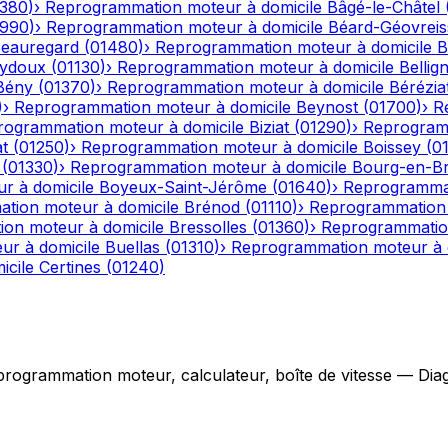
1380
)
›
Reprogrammation moteur à domicile
Bâgé-le-Châtel
1990
)
›
Reprogrammation moteur à domicile
Béard-Géovreiss
eauregard
(
01480
)
›
Reprogrammation moteur à domicile
B
eydoux
(
01130
)
›
Reprogrammation moteur à domicile
Bellig
Bény
(
01370
)
›
Reprogrammation moteur à domicile
Bérézia
)
›
Reprogrammation moteur à domicile
Beynost
(
01700
)
›
R
rogrammation moteur à domicile
Biziat
(
01290
)
›
Reprogramm
t
(
01250
)
›
Reprogrammation moteur à domicile
Boissey
(
0
(
01330
)
›
Reprogrammation moteur à domicile
Bourg-en-B
r à domicile
Boyeux-Saint-Jérôme
(
01640
)
›
Reprogrammat
tion moteur à domicile
Brénod
(
01110
)
›
Reprogrammation 
on moteur à domicile
Bressolles
(
01360
)
›
Reprogrammation
r à domicile
Buellas
(
01310
)
›
Reprogrammation moteur à 
icile
Certines
(
01240
)
grammation moteur, calculateur, boîte de vitesse — Diagno