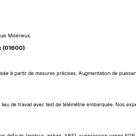
uis Misérieux.
x (01600)
ée à partir de mesures précises. Augmentation de puissan
lieu de travail avec test de télémétrie embarquée. Nos exp
odes défauts (moteur, airbag, ABS), suppression vanne EGR,