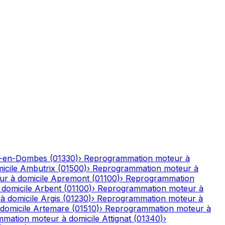
-en-Dombes
(
01330
)
›
Reprogrammation moteur à
icile
Ambutrix
(
01500
)
›
Reprogrammation moteur à
r à domicile
Apremont
(
01100
)
›
Reprogrammation
domicile
Arbent
(
01100
)
›
Reprogrammation moteur à
à domicile
Argis
(
01230
)
›
Reprogrammation moteur à
domicile
Artemare
(
01510
)
›
Reprogrammation moteur à
mation moteur à domicile
Attignat
(
01340
)
›