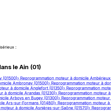
isérieux
:
ans le
Ain
(
01
)
y
(
01500
)
›
Reprogrammation moteur à domicile
Ambérieux
micile
Ambronay
(
01500
)
›
Reprogrammation moteur à dom
eur à domicile
Anglefort
(
01350
)
›
Reprogrammation moteu
r à domicile
Arandas
(
01230
)
›
Reprogrammation moteur à 
icile
Arboys en Bugey
(
01300
)
›
Reprogrammation moteur 
ile
Ars-sur-Formans
(
01480
)
›
Reprogrammation moteur à 
moteur à domicile
Asnières-sur-Saône
(
01570
)
›
Reprogram