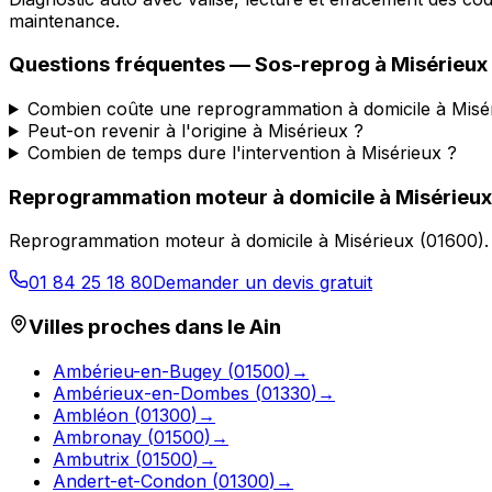
maintenance.
Questions fréquentes —
Sos-reprog
à
Misérieux
Combien coûte une reprogrammation à domicile à Misé
Peut-on revenir à l'origine à Misérieux ?
Combien de temps dure l'intervention à Misérieux ?
Reprogrammation moteur à domicile
à
Misérieux
Reprogrammation moteur à domicile
à
Misérieux
(
01600
)
01 84 25 18 80
Demander un devis gratuit
Villes proches dans le
Ain
Ambérieu-en-Bugey
(
01500
)
→
Ambérieux-en-Dombes
(
01330
)
→
Ambléon
(
01300
)
→
Ambronay
(
01500
)
→
Ambutrix
(
01500
)
→
Andert-et-Condon
(
01300
)
→