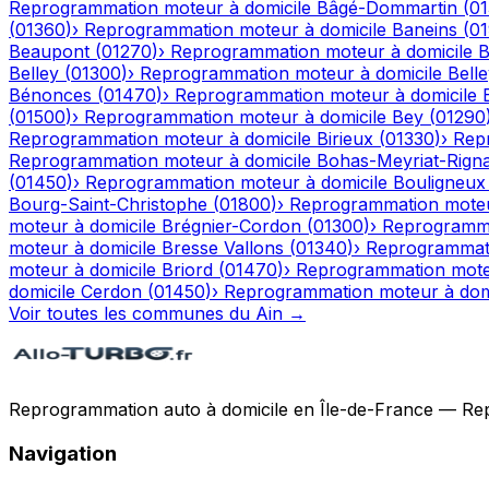
Reprogrammation moteur à domicile
Bâgé-Dommartin
(
0
(
01360
)
›
Reprogrammation moteur à domicile
Baneins
(
0
Beaupont
(
01270
)
›
Reprogrammation moteur à domicile
B
Belley
(
01300
)
›
Reprogrammation moteur à domicile
Bell
Bénonces
(
01470
)
›
Reprogrammation moteur à domicile
(
01500
)
›
Reprogrammation moteur à domicile
Bey
(
01290
Reprogrammation moteur à domicile
Birieux
(
01330
)
›
Rep
Reprogrammation moteur à domicile
Bohas-Meyriat-Rigna
(
01450
)
›
Reprogrammation moteur à domicile
Bouligneux
Bourg-Saint-Christophe
(
01800
)
›
Reprogrammation moteu
moteur à domicile
Brégnier-Cordon
(
01300
)
›
Reprogramma
moteur à domicile
Bresse Vallons
(
01340
)
›
Reprogrammati
moteur à domicile
Briord
(
01470
)
›
Reprogrammation moteu
domicile
Cerdon
(
01450
)
›
Reprogrammation moteur à dom
Voir toutes les communes du
Ain
→
Reprogrammation auto à domicile en Île-de-France — Repro
Navigation