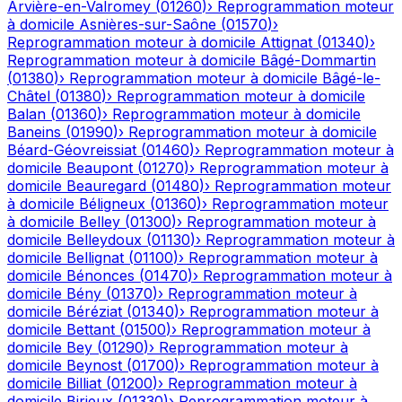
Arvière-en-Valromey
(
01260
)
›
Reprogrammation moteur
à domicile
Asnières-sur-Saône
(
01570
)
›
Reprogrammation moteur à domicile
Attignat
(
01340
)
›
Reprogrammation moteur à domicile
Bâgé-Dommartin
(
01380
)
›
Reprogrammation moteur à domicile
Bâgé-le-
Châtel
(
01380
)
›
Reprogrammation moteur à domicile
Balan
(
01360
)
›
Reprogrammation moteur à domicile
Baneins
(
01990
)
›
Reprogrammation moteur à domicile
Béard-Géovreissiat
(
01460
)
›
Reprogrammation moteur à
domicile
Beaupont
(
01270
)
›
Reprogrammation moteur à
domicile
Beauregard
(
01480
)
›
Reprogrammation moteur
à domicile
Béligneux
(
01360
)
›
Reprogrammation moteur
à domicile
Belley
(
01300
)
›
Reprogrammation moteur à
domicile
Belleydoux
(
01130
)
›
Reprogrammation moteur à
domicile
Bellignat
(
01100
)
›
Reprogrammation moteur à
domicile
Bénonces
(
01470
)
›
Reprogrammation moteur à
domicile
Bény
(
01370
)
›
Reprogrammation moteur à
domicile
Béréziat
(
01340
)
›
Reprogrammation moteur à
domicile
Bettant
(
01500
)
›
Reprogrammation moteur à
domicile
Bey
(
01290
)
›
Reprogrammation moteur à
domicile
Beynost
(
01700
)
›
Reprogrammation moteur à
domicile
Billiat
(
01200
)
›
Reprogrammation moteur à
domicile
Birieux
(
01330
)
›
Reprogrammation moteur à