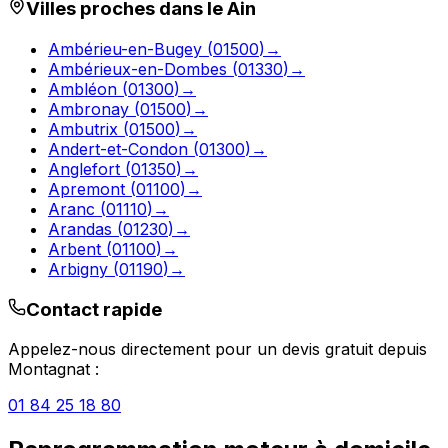
Villes proches dans le
Ain
Ambérieu-en-Bugey
(
01500
)
→
Ambérieux-en-Dombes
(
01330
)
→
Ambléon
(
01300
)
→
Ambronay
(
01500
)
→
Ambutrix
(
01500
)
→
Andert-et-Condon
(
01300
)
→
Anglefort
(
01350
)
→
Apremont
(
01100
)
→
Aranc
(
01110
)
→
Arandas
(
01230
)
→
Arbent
(
01100
)
→
Arbigny
(
01190
)
→
Contact rapide
Appelez-nous directement pour un devis gratuit depuis
Montagnat
:
01 84 25 18 80