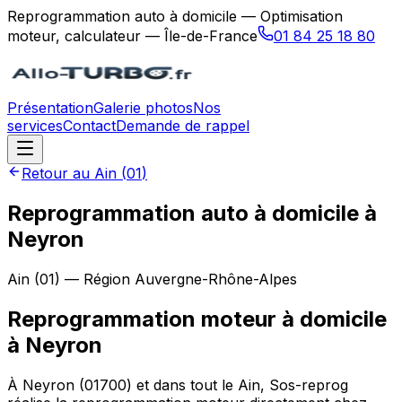
Reprogrammation auto à domicile — Optimisation
moteur, calculateur — Île-de-France
01 84 25 18 80
Présentation
Galerie photos
Nos
services
Contact
Demande de rappel
Retour au
Ain
(
01
)
Reprogrammation auto à domicile à
Neyron
Ain
(
01
) — Région
Auvergne-Rhône-Alpes
Reprogrammation moteur à domicile
à
Neyron
À Neyron (01700) et dans tout le Ain, Sos-reprog