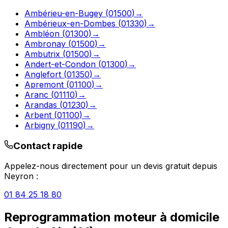
Ambérieu-en-Bugey
(
01500
)
→
Ambérieux-en-Dombes
(
01330
)
→
Ambléon
(
01300
)
→
Ambronay
(
01500
)
→
Ambutrix
(
01500
)
→
Andert-et-Condon
(
01300
)
→
Anglefort
(
01350
)
→
Apremont
(
01100
)
→
Aranc
(
01110
)
→
Arandas
(
01230
)
→
Arbent
(
01100
)
→
Arbigny
(
01190
)
→
Contact rapide
Appelez-nous directement pour un devis gratuit depuis
Neyron
:
01 84 25 18 80
Reprogrammation moteur à domicile