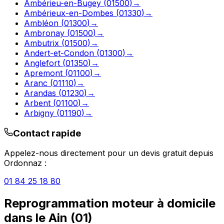
Ambérieu-en-Bugey
(
01500
)
→
Ambérieux-en-Dombes
(
01330
)
→
Ambléon
(
01300
)
→
Ambronay
(
01500
)
→
Ambutrix
(
01500
)
→
Andert-et-Condon
(
01300
)
→
Anglefort
(
01350
)
→
Apremont
(
01100
)
→
Aranc
(
01110
)
→
Arandas
(
01230
)
→
Arbent
(
01100
)
→
Arbigny
(
01190
)
→
Contact rapide
Appelez-nous directement pour un devis gratuit depuis
Ordonnaz
:
01 84 25 18 80
Reprogrammation moteur à domicile
dans le
Ain
(
01
)