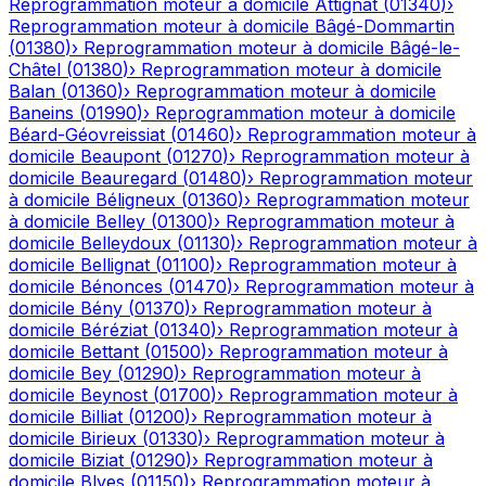
Reprogrammation moteur à domicile
Attignat
(
01340
)
›
Reprogrammation moteur à domicile
Bâgé-Dommartin
(
01380
)
›
Reprogrammation moteur à domicile
Bâgé-le-
Châtel
(
01380
)
›
Reprogrammation moteur à domicile
Balan
(
01360
)
›
Reprogrammation moteur à domicile
Baneins
(
01990
)
›
Reprogrammation moteur à domicile
Béard-Géovreissiat
(
01460
)
›
Reprogrammation moteur à
domicile
Beaupont
(
01270
)
›
Reprogrammation moteur à
domicile
Beauregard
(
01480
)
›
Reprogrammation moteur
à domicile
Béligneux
(
01360
)
›
Reprogrammation moteur
à domicile
Belley
(
01300
)
›
Reprogrammation moteur à
domicile
Belleydoux
(
01130
)
›
Reprogrammation moteur à
domicile
Bellignat
(
01100
)
›
Reprogrammation moteur à
domicile
Bénonces
(
01470
)
›
Reprogrammation moteur à
domicile
Bény
(
01370
)
›
Reprogrammation moteur à
domicile
Béréziat
(
01340
)
›
Reprogrammation moteur à
domicile
Bettant
(
01500
)
›
Reprogrammation moteur à
domicile
Bey
(
01290
)
›
Reprogrammation moteur à
domicile
Beynost
(
01700
)
›
Reprogrammation moteur à
domicile
Billiat
(
01200
)
›
Reprogrammation moteur à
domicile
Birieux
(
01330
)
›
Reprogrammation moteur à
domicile
Biziat
(
01290
)
›
Reprogrammation moteur à
domicile
Blyes
(
01150
)
›
Reprogrammation moteur à