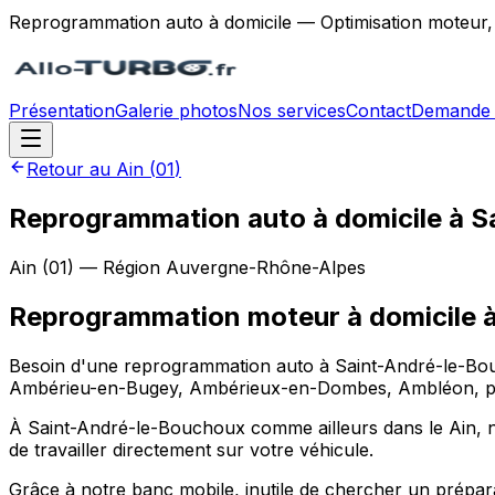
Reprogrammation auto à domicile — Optimisation moteur,
Présentation
Galerie photos
Nos services
Contact
Demande 
Retour au
Ain
(
01
)
Reprogrammation auto à domicile à 
Ain
(
01
) — Région
Auvergne-Rhône-Alpes
Reprogrammation moteur à domicile
Besoin d'une reprogrammation auto à Saint-André-le-Bou
Ambérieu-en-Bugey, Ambérieux-en-Dombes, Ambléon, part
À Saint-André-le-Bouchoux comme ailleurs dans le Ain, n
de travailler directement sur votre véhicule.
Grâce à notre banc mobile, inutile de chercher un prépar