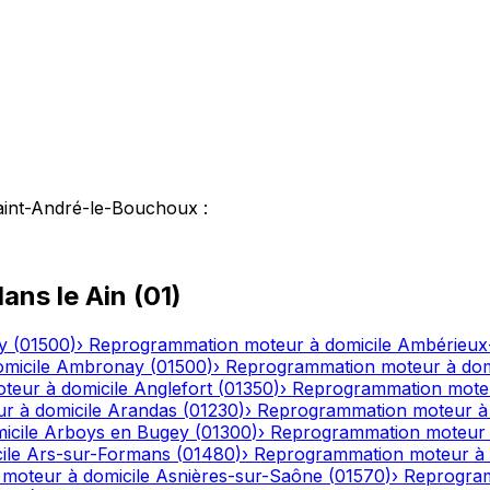
aint-André-le-Bouchoux
:
ans le
Ain
(
01
)
y
(
01500
)
›
Reprogrammation moteur à domicile
Ambérieux
micile
Ambronay
(
01500
)
›
Reprogrammation moteur à dom
eur à domicile
Anglefort
(
01350
)
›
Reprogrammation moteu
r à domicile
Arandas
(
01230
)
›
Reprogrammation moteur à 
icile
Arboys en Bugey
(
01300
)
›
Reprogrammation moteur 
ile
Ars-sur-Formans
(
01480
)
›
Reprogrammation moteur à 
moteur à domicile
Asnières-sur-Saône
(
01570
)
›
Reprogram