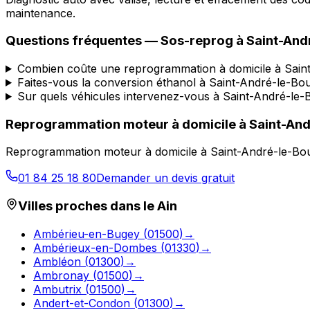
maintenance.
Questions fréquentes —
Sos-reprog
à
Saint-And
Combien coûte une reprogrammation à domicile à Sain
Faites-vous la conversion éthanol à Saint-André-le-B
Sur quels véhicules intervenez-vous à Saint-André-le
Reprogrammation moteur à domicile
à
Saint-An
Reprogrammation moteur à domicile
à
Saint-André-le-B
01 84 25 18 80
Demander un devis gratuit
Villes proches dans le
Ain
Ambérieu-en-Bugey
(
01500
)
→
Ambérieux-en-Dombes
(
01330
)
→
Ambléon
(
01300
)
→
Ambronay
(
01500
)
→
Ambutrix
(
01500
)
→
Andert-et-Condon
(
01300
)
→