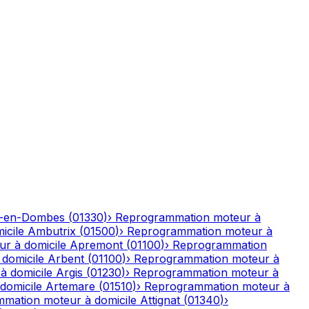
-en-Dombes
(
01330
)
›
Reprogrammation moteur à
icile
Ambutrix
(
01500
)
›
Reprogrammation moteur à
r à domicile
Apremont
(
01100
)
›
Reprogrammation
domicile
Arbent
(
01100
)
›
Reprogrammation moteur à
à domicile
Argis
(
01230
)
›
Reprogrammation moteur à
domicile
Artemare
(
01510
)
›
Reprogrammation moteur à
mation moteur à domicile
Attignat
(
01340
)
›