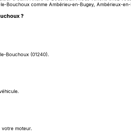
ndré-le-Bouchoux comme Ambérieu-en-Bugey, Ambérieux-e
ouchoux
?
é-le-Bouchoux (01240).
éhicule.
e votre moteur.