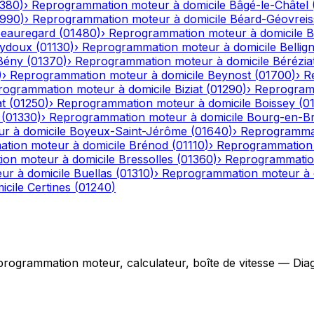
1380
)
›
Reprogrammation moteur à domicile
Bâgé-le-Châtel
1990
)
›
Reprogrammation moteur à domicile
Béard-Géovreiss
eauregard
(
01480
)
›
Reprogrammation moteur à domicile
B
eydoux
(
01130
)
›
Reprogrammation moteur à domicile
Bellig
Bény
(
01370
)
›
Reprogrammation moteur à domicile
Bérézia
)
›
Reprogrammation moteur à domicile
Beynost
(
01700
)
›
R
rogrammation moteur à domicile
Biziat
(
01290
)
›
Reprogramm
t
(
01250
)
›
Reprogrammation moteur à domicile
Boissey
(
0
(
01330
)
›
Reprogrammation moteur à domicile
Bourg-en-B
r à domicile
Boyeux-Saint-Jérôme
(
01640
)
›
Reprogrammat
tion moteur à domicile
Brénod
(
01110
)
›
Reprogrammation 
on moteur à domicile
Bressolles
(
01360
)
›
Reprogrammation
r à domicile
Buellas
(
01310
)
›
Reprogrammation moteur à 
icile
Certines
(
01240
)
grammation moteur, calculateur, boîte de vitesse — Diagno