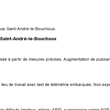
puis Saint-André-le-Bouchoux.
à Saint-André-le-Bouchoux
ée à partir de mesures précises. Augmentation de puissan
lieu de travail avec test de télémétrie embarquée. Nos exp
odes défauts (moteur, airbag, ABS), suppression vanne EGR,