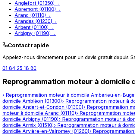
Anglefort
(
01350
)
→
Apremont
(
01100
)
→
Aranc
(
01110
)
→
Arandas
(
01230
)
→
Arbent
(
01100
)
→
Arbigny
(
01190
)
→
Contact rapide
Appelez-nous directement pour un devis gratuit depuis
S
01 84 25 18 80
Reprogrammation moteur à domicile
d
›
Reprogrammation moteur à domicile
Ambérieu-en-Buge
domicile
Ambléon
(
01300
)
›
Reprogrammation moteur à do
domicile
Andert-et-Condon
(
01300
)
›
Reprogrammation mot
moteur à domicile
Aranc
(
01110
)
›
Reprogrammation moteu
domicile
Arbigny
(
01190
)
›
Reprogrammation moteur à dom
domicile
Armix
(
01510
)
›
Reprogrammation moteur à domic
domicile
Arvière-en-Valromey
(
01260
)
›
Reprogrammation 