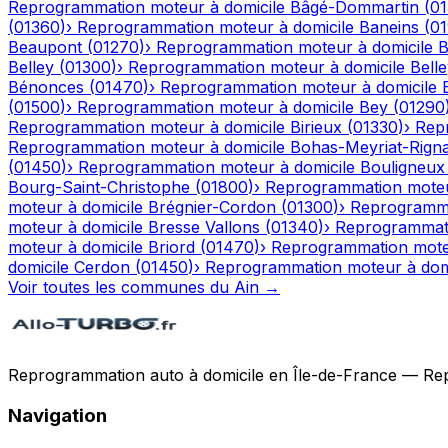
Reprogrammation moteur à domicile
Bâgé-Dommartin
(
0
(
01360
)
›
Reprogrammation moteur à domicile
Baneins
(
0
Beaupont
(
01270
)
›
Reprogrammation moteur à domicile
B
Belley
(
01300
)
›
Reprogrammation moteur à domicile
Bell
Bénonces
(
01470
)
›
Reprogrammation moteur à domicile
(
01500
)
›
Reprogrammation moteur à domicile
Bey
(
01290
Reprogrammation moteur à domicile
Birieux
(
01330
)
›
Rep
Reprogrammation moteur à domicile
Bohas-Meyriat-Rigna
(
01450
)
›
Reprogrammation moteur à domicile
Bouligneux
Bourg-Saint-Christophe
(
01800
)
›
Reprogrammation moteu
moteur à domicile
Brégnier-Cordon
(
01300
)
›
Reprogramma
moteur à domicile
Bresse Vallons
(
01340
)
›
Reprogrammati
moteur à domicile
Briord
(
01470
)
›
Reprogrammation moteu
domicile
Cerdon
(
01450
)
›
Reprogrammation moteur à dom
Voir toutes les communes du
Ain
→
Reprogrammation auto à domicile en Île-de-France — Repro
Navigation