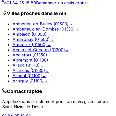
01 84 25 18 80
Demander un devis gratuit
Villes proches dans le
Ain
Ambérieu-en-Bugey
(
01500
)
→
Ambérieux-en-Dombes
(
01330
)
→
Ambléon
(
01300
)
→
Ambronay
(
01500
)
→
Ambutrix
(
01500
)
→
Andert-et-Condon
(
01300
)
→
Anglefort
(
01350
)
→
Apremont
(
01100
)
→
Aranc
(
01110
)
→
Arandas
(
01230
)
→
Arbent
(
01100
)
→
Arbigny
(
01190
)
→
Contact rapide
Appelez-nous directement pour un devis gratuit depuis
Saint-Nizier-le-Désert
: