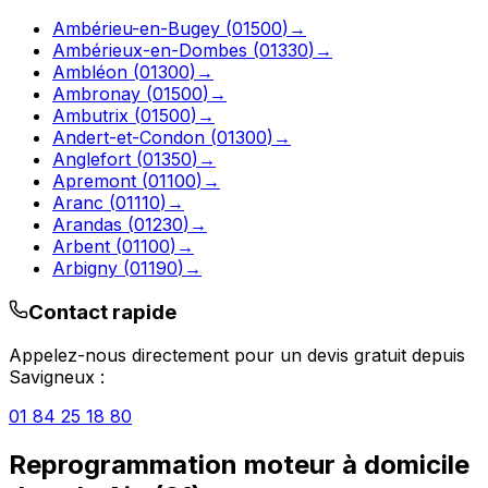
Ambérieu-en-Bugey
(
01500
)
→
Ambérieux-en-Dombes
(
01330
)
→
Ambléon
(
01300
)
→
Ambronay
(
01500
)
→
Ambutrix
(
01500
)
→
Andert-et-Condon
(
01300
)
→
Anglefort
(
01350
)
→
Apremont
(
01100
)
→
Aranc
(
01110
)
→
Arandas
(
01230
)
→
Arbent
(
01100
)
→
Arbigny
(
01190
)
→
Contact rapide
Appelez-nous directement pour un devis gratuit depuis
Savigneux
:
01 84 25 18 80
Reprogrammation moteur à domicile