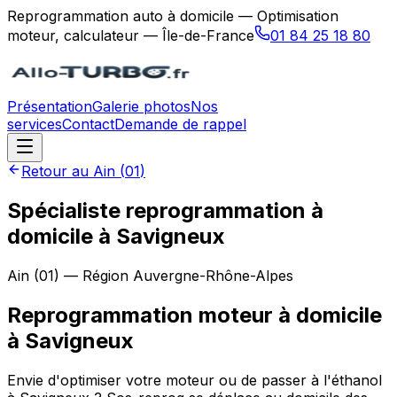
Reprogrammation auto à domicile — Optimisation
moteur, calculateur — Île-de-France
01 84 25 18 80
Présentation
Galerie photos
Nos
services
Contact
Demande de rappel
Retour au
Ain
(
01
)
Spécialiste reprogrammation à
domicile à Savigneux
Ain
(
01
) — Région
Auvergne-Rhône-Alpes
Reprogrammation moteur à domicile
à
Savigneux
Envie d'optimiser votre moteur ou de passer à l'éthanol