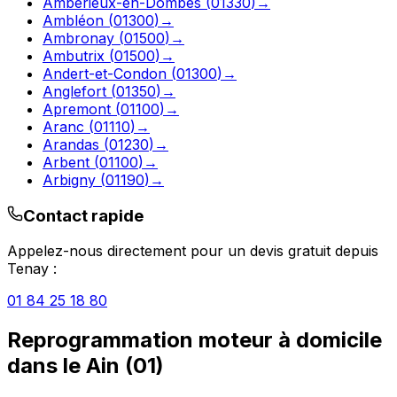
Ambérieux-en-Dombes
(
01330
)
→
Ambléon
(
01300
)
→
Ambronay
(
01500
)
→
Ambutrix
(
01500
)
→
Andert-et-Condon
(
01300
)
→
Anglefort
(
01350
)
→
Apremont
(
01100
)
→
Aranc
(
01110
)
→
Arandas
(
01230
)
→
Arbent
(
01100
)
→
Arbigny
(
01190
)
→
Contact rapide
Appelez-nous directement pour un devis gratuit depuis
Tenay
:
01 84 25 18 80
Reprogrammation moteur à domicile
dans le
Ain
(
01
)