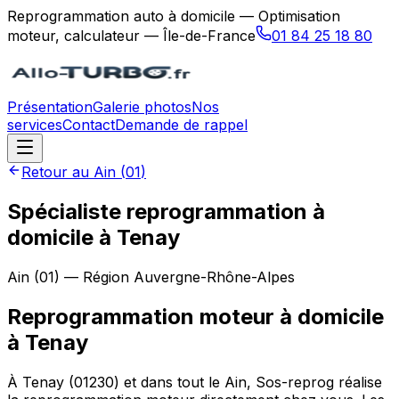
Reprogrammation auto à domicile — Optimisation
moteur, calculateur — Île-de-France
01 84 25 18 80
Présentation
Galerie photos
Nos
services
Contact
Demande de rappel
Retour au
Ain
(
01
)
Spécialiste reprogrammation à
domicile à Tenay
Ain
(
01
) — Région
Auvergne-Rhône-Alpes
Reprogrammation moteur à domicile
à
Tenay
À Tenay (01230) et dans tout le Ain, Sos-reprog réalise