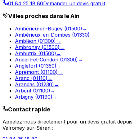
01 84 25 18 80
Demander un devis gratuit
Villes proches dans le
Ain
Ambérieu-en-Bugey
(
01500
)
→
Ambérieux-en-Dombes
(
01330
)
→
Ambléon
(
01300
)
→
Ambronay
(
01500
)
→
Ambutrix
(
01500
)
→
Andert-et-Condon
(
01300
)
→
Anglefort
(
01350
)
→
Apremont
(
01100
)
→
Aranc
(
01110
)
→
Arandas
(
01230
)
→
Arbent
(
01100
)
→
Arbigny
(
01190
)
→
Contact rapide
Appelez-nous directement pour un devis gratuit depuis
Valromey-sur-Séran
: