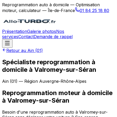
Reprogrammation auto à domicile — Optimisation
moteur, calculateur — Île-de-France
01 84 25 18 80
Présentation
Galerie photos
Nos
services
Contact
Demande de rappel
Retour au
Ain
(
01
)
Spécialiste reprogrammation à
domicile à Valromey-sur-Séran
Ain
(
01
) — Région
Auvergne-Rhône-Alpes
Reprogrammation moteur à domicile
à
Valromey-sur-Séran
Besoin d'une reprogrammation auto à Valromey-sur-